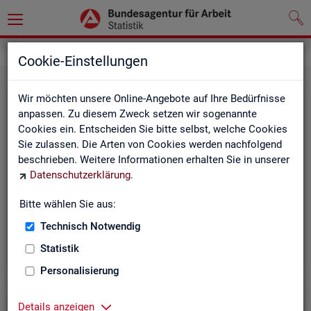
Grundlagen
Methodik und Qualität
Cookie-Einstellungen
Wir möchten unsere Online-Angebote auf Ihre Bedürfnisse
anpassen. Zu diesem Zweck setzen wir sogenannte
Cookies ein. Entscheiden Sie bitte selbst, welche Cookies
Sie zulassen. Die Arten von Cookies werden nachfolgend
beschrieben. Weitere Informationen erhalten Sie in unserer
Me­tho­di­sche Hin­wei­se
Datenschutzerklärung
.
Bitte wählen Sie aus:
Hintergrundinformationen und methodische Hinweise
zu den Fachstatistiken und weiteren Themen, z. B. zur
Technisch Notwendig
Saisonbereinigung.
Statistik
Personalisierung
Details anzeigen