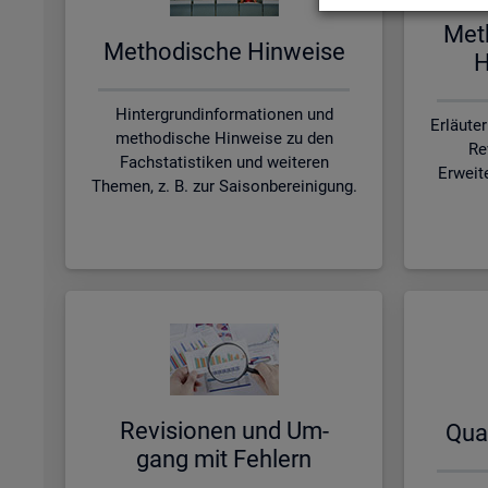
Me­t
Me­tho­di­sche Hin­wei­se
H
Hintergrundinformationen und
Erläute
methodische Hinweise zu den
Re
Fachstatistiken und weiteren
Erweit
Themen, z. B. zur Saisonbereinigung.
Re­vi­sio­nen und Um­
Qua­
gang mit Feh­lern