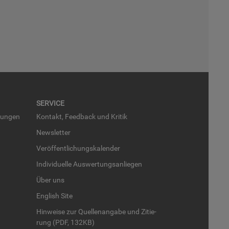
SER­VICE
run­gen
Kon­takt, Feed­back und Kri­tik
News­let­ter
Ver­öf­fent­li­chungs­ka­len­der
In­di­vi­du­el­le Aus­wer­tungs­an­lie­gen
Über uns
English Site
Hin­wei­se zur Quel­len­an­ga­be und Zi­tie­
rung (PDF, 132KB)