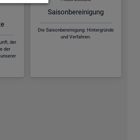
Sai­son­be­rei­ni­gung
te
Die Saisonbereinigung: Hintergründe
und Verfahren.
nft, der
ie der
unserer