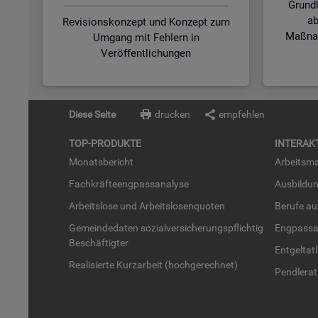
Grund
ab
Revisionskonzept und Konzept zum
Maßnah
Umgang mit Fehlern in
Veröffentlichungen
Diese Seite
drucken
empfehlen
TOP-PRO­DUK­TE
IN­TER­AK­
Mo­nats­be­richt
Ar­beits­ma
Fach­kräf­te­eng­pass­ana­ly­se
Aus­bil­du
Ar­beits­lo­se und Ar­beits­lo­sen­quo­ten
Be­ru­fe a
Ge­mein­de­da­ten so­zi­al­ver­si­che­rungs­pflich­tig
Eng­pass­a
Be­schäf­tig­ter
Ent­gel­t­at
Rea­li­sier­te Kurz­ar­beit (hoch­ge­rech­net)
Pend­ler­at