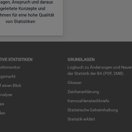
lagen, Anspruch und daraus
geleitete Konzepte und
men für eine hohe Qualität
von Statistiken
TI­VE STA­TIS­TI­KEN
GRUND­LA­GEN
rkt­mo­ni­tor
Log­buch zu Än­de­run­gen und Neue­
der Sta­tis­tik der BA (PDF, 2MB)
ngs­markt
Glos­sar
uf einen Blick
Zei­chen­er­klä­rung
na­ly­se
Kenn­zah­len­steck­brie­fe
­las
Sta­tis­ti­sche Ge­heim­hal­tung
­las
Sta­tis­tik er­klärt