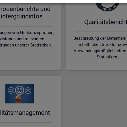
ho­den­be­rich­te und
in­ter­grund­in­fos
Qua­li­täts­be­rich­
rungen von Neukonzeptionen,
Beschreibung der Datenherku
visionen und relevanten
inhaltlichen Struktur sow
erungen unserer Statistiken.
Verwendungsmöglichkeiten 
Statistiken.
li­täts­ma­nage­ment