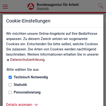
Grundlagen
Methodik und Qualität
Cookie-Einstellungen
Wir möchten unsere Online-Angebote auf Ihre Bedürfnisse
anpassen. Zu diesem Zweck setzen wir sogenannte
Cookies ein. Entscheiden Sie bitte selbst, welche Cookies
Sie zulassen. Die Arten von Cookies werden nachfolgend
beschrieben. Weitere Informationen erhalten Sie in unserer
Me­tho­di­sche Hin­wei­se
Datenschutzerklärung
.
Bitte wählen Sie aus:
Hintergrundinformationen und methodische Hinweise
zu den Fachstatistiken und weiteren Themen, z. B. zur
Technisch Notwendig
Saisonbereinigung.
Statistik
Personalisierung
Details anzeigen