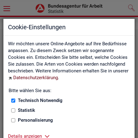
Grundlagen
Methodik und Qualität
Cookie-Einstellungen
Wir möchten unsere Online-Angebote auf Ihre Bedürfnisse
anpassen. Zu diesem Zweck setzen wir sogenannte
Cookies ein. Entscheiden Sie bitte selbst, welche Cookies
Sie zulassen. Die Arten von Cookies werden nachfolgend
beschrieben. Weitere Informationen erhalten Sie in unserer
Me­tho­di­sche Hin­wei­se
Datenschutzerklärung
.
Bitte wählen Sie aus:
Hintergrundinformationen und methodische Hinweise
zu den Fachstatistiken und weiteren Themen, z. B. zur
Technisch Notwendig
Saisonbereinigung.
Statistik
Personalisierung
Details anzeigen