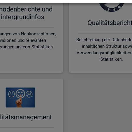
ho­den­be­rich­te und
in­ter­grund­in­fos
Qua­li­täts­be­rich­
rungen von Neukonzeptionen,
Beschreibung der Datenherku
visionen und relevanten
inhaltlichen Struktur sow
erungen unserer Statistiken.
Verwendungsmöglichkeiten 
Statistiken.
li­täts­ma­nage­ment