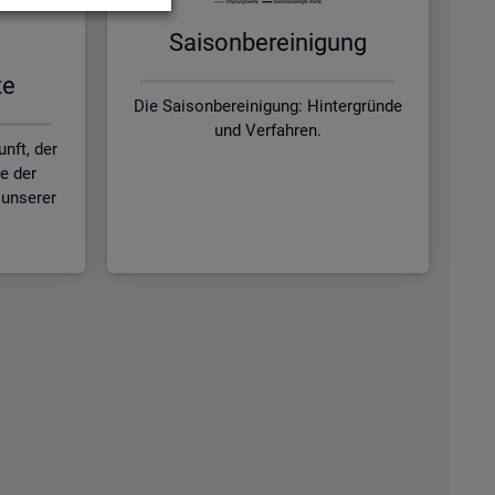
Sai­son­be­rei­ni­gung
te
Die Saisonbereinigung: Hintergründe
und Verfahren.
nft, der
ie der
unserer