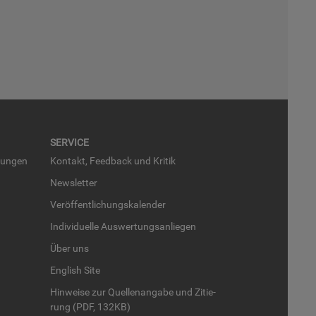
SER­VICE
run­gen
Kon­takt, Feed­back und Kri­tik
News­let­ter
Ver­öf­fent­li­chungs­ka­len­der
In­di­vi­du­el­le Aus­wer­tungs­an­lie­gen
Über uns
English Site
Hin­wei­se zur Quel­len­an­ga­be und Zi­tie­
rung (PDF, 132KB)