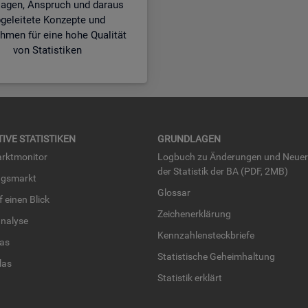
lagen, Anspruch und daraus
geleitete Konzepte und
men für eine hohe Qualität
von Statistiken
TI­VE STA­TIS­TI­KEN
GRUND­LA­GEN
rkt­mo­ni­tor
Log­buch zu Än­de­run­gen und Neue­
der Sta­tis­tik der BA (PDF, 2MB)
ngs­markt
Glos­sar
uf einen Blick
Zei­chen­er­klä­rung
na­ly­se
Kenn­zah­len­steck­brie­fe
­las
Sta­tis­ti­sche Ge­heim­hal­tung
­las
Sta­tis­tik er­klärt