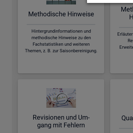
Me­t
Me­tho­di­sche Hin­wei­se
H
Hintergrundinformationen und
Erläute
methodische Hinweise zu den
Re
Fachstatistiken und weiteren
Erweit
Themen, z. B. zur Saisonbereinigung.
Re­vi­sio­nen und Um­
Qua­
gang mit Feh­lern