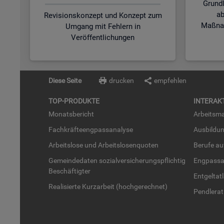
Grund
ab
Revisionskonzept und Konzept zum
Maßnah
Umgang mit Fehlern in
Veröffentlichungen
Diese Seite
drucken
empfehlen
TOP-PRO­DUK­TE
IN­TER­AK­
Mo­nats­be­richt
Ar­beits­ma
Fach­kräf­te­eng­pass­ana­ly­se
Aus­bil­du
Ar­beits­lo­se und Ar­beits­lo­sen­quo­ten
Be­ru­fe a
Ge­mein­de­da­ten so­zi­al­ver­si­che­rungs­pflich­tig
Eng­pass­a
Be­schäf­tig­ter
Ent­gel­t­at
Rea­li­sier­te Kurz­ar­beit (hoch­ge­rech­net)
Pend­ler­at