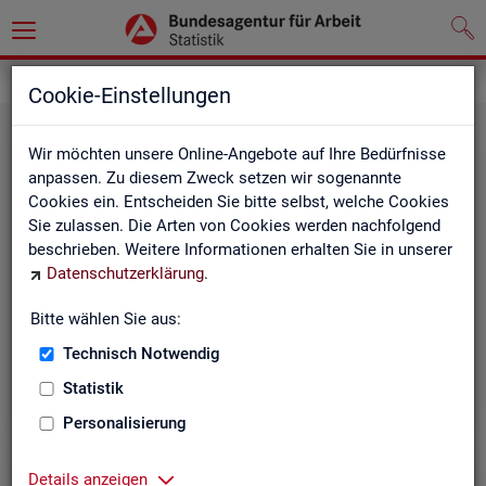
Grundlagen
Methodik und Qualität
Cookie-Einstellungen
Wir möchten unsere Online-Angebote auf Ihre Bedürfnisse
anpassen. Zu diesem Zweck setzen wir sogenannte
Cookies ein. Entscheiden Sie bitte selbst, welche Cookies
Sie zulassen. Die Arten von Cookies werden nachfolgend
beschrieben. Weitere Informationen erhalten Sie in unserer
Me­tho­di­sche Hin­wei­se
Datenschutzerklärung
.
Bitte wählen Sie aus:
Hintergrundinformationen und methodische Hinweise
zu den Fachstatistiken und weiteren Themen, z. B. zur
Technisch Notwendig
Saisonbereinigung.
Statistik
Personalisierung
Details anzeigen