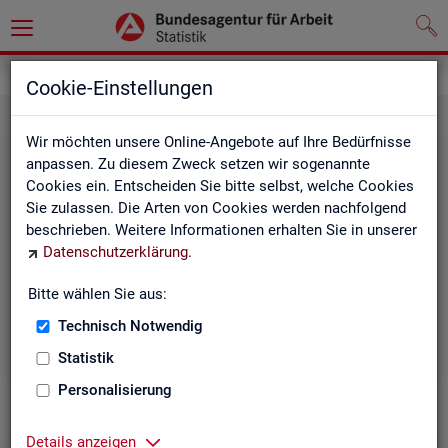
Grundlagen
Methodik und Qualität
Cookie-Einstellungen
Wir möchten unsere Online-Angebote auf Ihre Bedürfnisse
anpassen. Zu diesem Zweck setzen wir sogenannte
Cookies ein. Entscheiden Sie bitte selbst, welche Cookies
Sie zulassen. Die Arten von Cookies werden nachfolgend
beschrieben. Weitere Informationen erhalten Sie in unserer
Me­tho­di­sche Hin­wei­se
Datenschutzerklärung
.
Bitte wählen Sie aus:
Hintergrundinformationen und methodische Hinweise
zu den Fachstatistiken und weiteren Themen, z. B. zur
Technisch Notwendig
Saisonbereinigung.
Statistik
Personalisierung
Details anzeigen