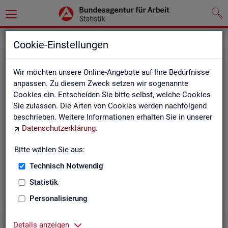
Grundlagen
Methodik und Qualität
Cookie-Einstellungen
Wir möchten unsere Online-Angebote auf Ihre Bedürfnisse
anpassen. Zu diesem Zweck setzen wir sogenannte
Cookies ein. Entscheiden Sie bitte selbst, welche Cookies
Sie zulassen. Die Arten von Cookies werden nachfolgend
beschrieben. Weitere Informationen erhalten Sie in unserer
Me­tho­di­sche Hin­wei­se
Datenschutzerklärung
.
Bitte wählen Sie aus:
Hintergrundinformationen und methodische Hinweise
zu den Fachstatistiken und weiteren Themen, z. B. zur
Technisch Notwendig
Saisonbereinigung.
Statistik
Personalisierung
Details anzeigen