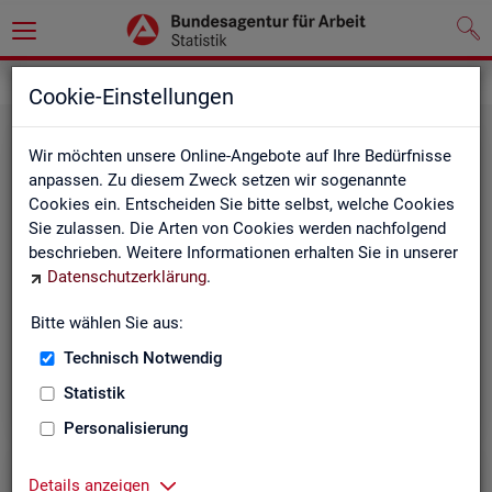
Grundlagen
Methodik und Qualität
Cookie-Einstellungen
Wir möchten unsere Online-Angebote auf Ihre Bedürfnisse
anpassen. Zu diesem Zweck setzen wir sogenannte
Cookies ein. Entscheiden Sie bitte selbst, welche Cookies
Sie zulassen. Die Arten von Cookies werden nachfolgend
beschrieben. Weitere Informationen erhalten Sie in unserer
Me­tho­di­sche Hin­wei­se
Datenschutzerklärung
.
Bitte wählen Sie aus:
Hintergrundinformationen und methodische Hinweise
zu den Fachstatistiken und weiteren Themen, z. B. zur
Technisch Notwendig
Saisonbereinigung.
Statistik
Personalisierung
Details anzeigen