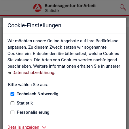
Grundlagen
Methodik und Qualität
Cookie-Einstellungen
Wir möchten unsere Online-Angebote auf Ihre Bedürfnisse
anpassen. Zu diesem Zweck setzen wir sogenannte
Cookies ein. Entscheiden Sie bitte selbst, welche Cookies
Sie zulassen. Die Arten von Cookies werden nachfolgend
beschrieben. Weitere Informationen erhalten Sie in unserer
Me­tho­di­sche Hin­wei­se
Datenschutzerklärung
.
Bitte wählen Sie aus:
Hintergrundinformationen und methodische Hinweise
zu den Fachstatistiken und weiteren Themen, z. B. zur
Technisch Notwendig
Saisonbereinigung.
Statistik
Personalisierung
Details anzeigen