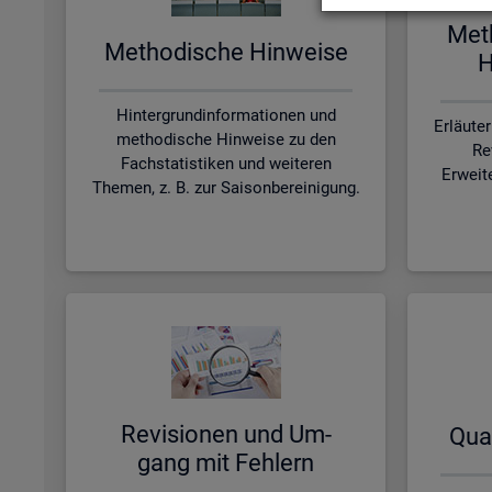
Me­t
Me­tho­di­sche Hin­wei­se
H
Hintergrundinformationen und
Erläute
methodische Hinweise zu den
Re
Fachstatistiken und weiteren
Erweit
Themen, z. B. zur Saisonbereinigung.
Re­vi­sio­nen und Um­
Qua­
gang mit Feh­lern