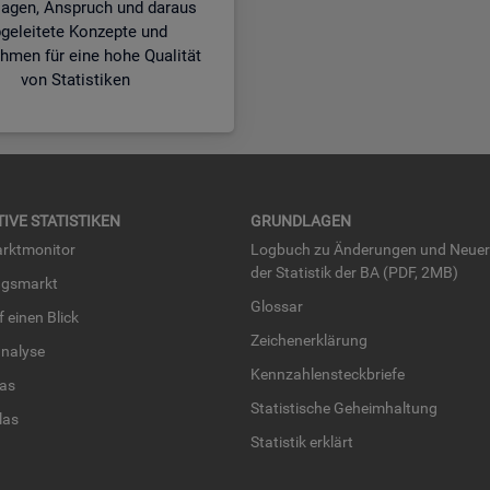
lagen, Anspruch und daraus
geleitete Konzepte und
men für eine hohe Qualität
von Statistiken
TI­VE STA­TIS­TI­KEN
GRUND­LA­GEN
rkt­mo­ni­tor
Log­buch zu Än­de­run­gen und Neue­
der Sta­tis­tik der BA (PDF, 2MB)
ngs­markt
Glos­sar
uf einen Blick
Zei­chen­er­klä­rung
na­ly­se
Kenn­zah­len­steck­brie­fe
­las
Sta­tis­ti­sche Ge­heim­hal­tung
­las
Sta­tis­tik er­klärt