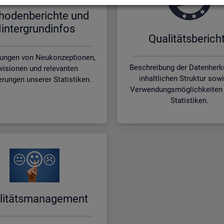
ho­den­be­rich­te und
in­ter­grund­in­fos
Qua­li­täts­be­rich­
rungen von Neukonzeptionen,
Beschreibung der Datenherku
visionen und relevanten
inhaltlichen Struktur sow
erungen unserer Statistiken.
Verwendungsmöglichkeiten 
Statistiken.
li­täts­ma­nage­ment