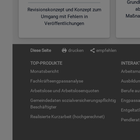
Grund
ab
Revisionskonzept und Konzept zum
Maßnah
Umgang mit Fehlern in
Veröffentlichungen
Diese Seite
drucken
empfehlen
TOP-PRO­DUK­TE
IN­TER­AK­
Mo­nats­be­richt
Ar­beits­ma
Fach­kräf­te­eng­pass­ana­ly­se
Aus­bil­du
Ar­beits­lo­se und Ar­beits­lo­sen­quo­ten
Be­ru­fe a
Ge­mein­de­da­ten so­zi­al­ver­si­che­rungs­pflich­tig
Eng­pass­a
Be­schäf­tig­ter
Ent­gel­t­at
Rea­li­sier­te Kurz­ar­beit (hoch­ge­rech­net)
Pend­ler­at