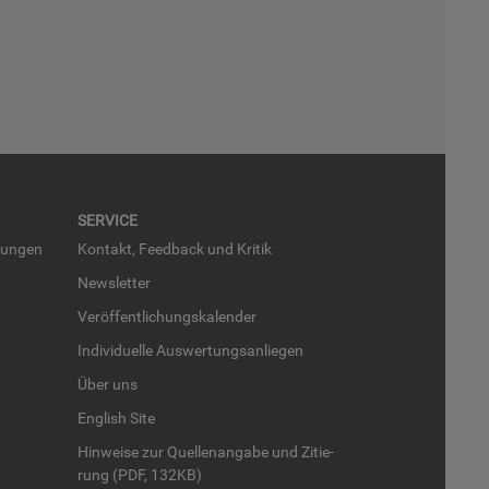
SER­VICE
run­gen
Kon­takt, Feed­back und Kri­tik
News­let­ter
Ver­öf­fent­li­chungs­ka­len­der
In­di­vi­du­el­le Aus­wer­tungs­an­lie­gen
Über uns
English Site
Hin­wei­se zur Quel­len­an­ga­be und Zi­tie­
rung (PDF, 132KB)