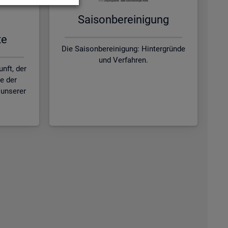
Sai­son­be­rei­ni­gung
te
Die Saisonbereinigung: Hintergründe
und Verfahren.
nft, der
ie der
unserer