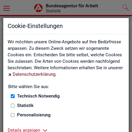
Grundlagen
Methodik und Qualität
Cookie-Einstellungen
Wir möchten unsere Online-Angebote auf Ihre Bedürfnisse
anpassen. Zu diesem Zweck setzen wir sogenannte
Cookies ein. Entscheiden Sie bitte selbst, welche Cookies
Sie zulassen. Die Arten von Cookies werden nachfolgend
beschrieben. Weitere Informationen erhalten Sie in unserer
Me­tho­di­sche Hin­wei­se
Datenschutzerklärung
.
Bitte wählen Sie aus:
Hintergrundinformationen und methodische Hinweise
zu den Fachstatistiken und weiteren Themen, z. B. zur
Technisch Notwendig
Saisonbereinigung.
Statistik
Personalisierung
Details anzeigen