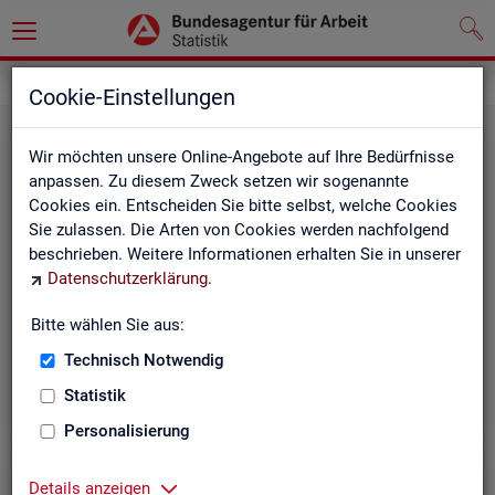
Grundlagen
Methodik und Qualität
Cookie-Einstellungen
Wir möchten unsere Online-Angebote auf Ihre Bedürfnisse
anpassen. Zu diesem Zweck setzen wir sogenannte
Cookies ein. Entscheiden Sie bitte selbst, welche Cookies
Sie zulassen. Die Arten von Cookies werden nachfolgend
beschrieben. Weitere Informationen erhalten Sie in unserer
Me­tho­di­sche Hin­wei­se
Datenschutzerklärung
.
Bitte wählen Sie aus:
Hintergrundinformationen und methodische Hinweise
zu den Fachstatistiken und weiteren Themen, z. B. zur
Technisch Notwendig
Saisonbereinigung.
Statistik
Personalisierung
Details anzeigen