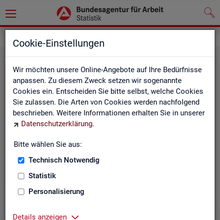
Grundlagen
Methodik und Qualität
Cookie-Einstellungen
Wir möchten unsere Online-Angebote auf Ihre Bedürfnisse
anpassen. Zu diesem Zweck setzen wir sogenannte
Cookies ein. Entscheiden Sie bitte selbst, welche Cookies
Sie zulassen. Die Arten von Cookies werden nachfolgend
beschrieben. Weitere Informationen erhalten Sie in unserer
Me­tho­di­sche Hin­wei­se
Datenschutzerklärung
.
Bitte wählen Sie aus:
Hintergrundinformationen und methodische Hinweise
zu den Fachstatistiken und weiteren Themen, z. B. zur
Technisch Notwendig
Saisonbereinigung.
Statistik
Personalisierung
Details anzeigen