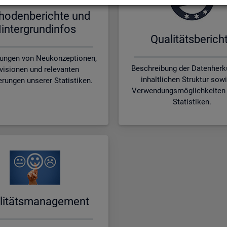
ho­den­be­rich­te und
in­ter­grund­in­fos
Qua­li­täts­be­rich­
rungen von Neukonzeptionen,
Beschreibung der Datenherku
visionen und relevanten
inhaltlichen Struktur sow
erungen unserer Statistiken.
Verwendungsmöglichkeiten 
Statistiken.
li­täts­ma­nage­ment