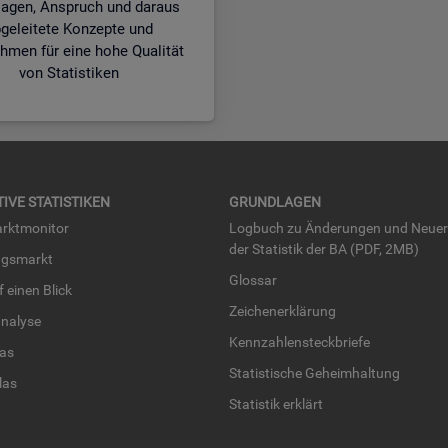
lagen, Anspruch und daraus
geleitete Konzepte und
men für eine hohe Qualität
von Statistiken
TI­VE STA­TIS­TI­KEN
GRUND­LA­GEN
rkt­mo­ni­tor
Log­buch zu Än­de­run­gen und Neue­
der Sta­tis­tik der BA (PDF, 2MB)
ngs­markt
Glos­sar
uf einen Blick
Zei­chen­er­klä­rung
na­ly­se
Kenn­zah­len­steck­brie­fe
­las
Sta­tis­ti­sche Ge­heim­hal­tung
­las
Sta­tis­tik er­klärt