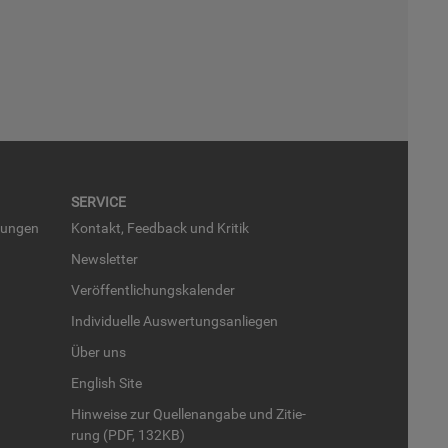
SER­VICE
run­gen
Kon­takt, Feed­back und Kri­tik
News­let­ter
Ver­öf­fent­li­chungs­ka­len­der
In­di­vi­du­el­le Aus­wer­tungs­an­lie­gen
Über uns
English Site
Hin­wei­se zur Quel­len­an­ga­be und Zi­tie­
rung (PDF, 132KB)