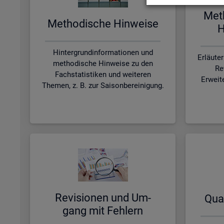
Me­t
Me­tho­di­sche Hin­wei­se
H
Hintergrundinformationen und
Erläute
methodische Hinweise zu den
Re
Fachstatistiken und weiteren
Erweit
Themen, z. B. zur Saisonbereinigung.
Re­vi­sio­nen und Um­
Qua­
gang mit Feh­lern