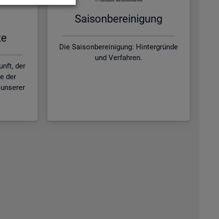
Sai­son­be­rei­ni­gung
te
Die Saisonbereinigung: Hintergründe
und Verfahren.
nft, der
ie der
unserer