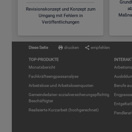
Grund
ab
Revisionskonzept und Konzept zum
Maßnah
Umgang mit Fehlern in
Veröffentlichungen
Diese Seite
drucken
empfehlen
TOP-PRO­DUK­TE
IN­TER­AK­
Mo­nats­be­richt
Ar­beits­ma
Fach­kräf­te­eng­pass­ana­ly­se
Aus­bil­du
Ar­beits­lo­se und Ar­beits­lo­sen­quo­ten
Be­ru­fe a
Ge­mein­de­da­ten so­zi­al­ver­si­che­rungs­pflich­tig
Eng­pass­a
Be­schäf­tig­ter
Ent­gel­t­at
Rea­li­sier­te Kurz­ar­beit (hoch­ge­rech­net)
Pend­ler­at