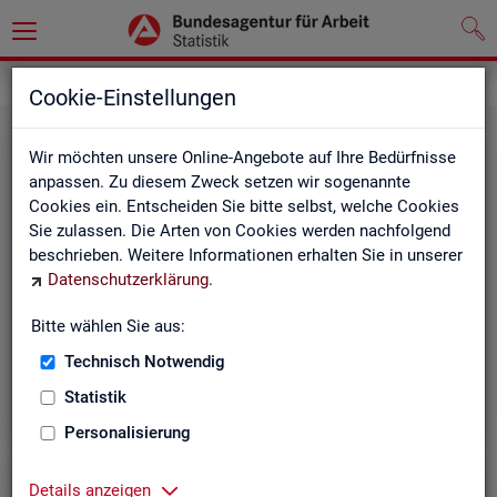
Grundlagen
Methodik und Qualität
Cookie-Einstellungen
Wir möchten unsere Online-Angebote auf Ihre Bedürfnisse
anpassen. Zu diesem Zweck setzen wir sogenannte
Cookies ein. Entscheiden Sie bitte selbst, welche Cookies
Sie zulassen. Die Arten von Cookies werden nachfolgend
beschrieben. Weitere Informationen erhalten Sie in unserer
Me­tho­di­sche Hin­wei­se
Datenschutzerklärung
.
Bitte wählen Sie aus:
Hintergrundinformationen und methodische Hinweise
zu den Fachstatistiken und weiteren Themen, z. B. zur
Technisch Notwendig
Saisonbereinigung.
Statistik
Personalisierung
Details anzeigen