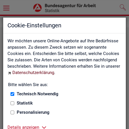
Grundlagen
Methodik und Qualität
Cookie-Einstellungen
Wir möchten unsere Online-Angebote auf Ihre Bedürfnisse
anpassen. Zu diesem Zweck setzen wir sogenannte
Cookies ein. Entscheiden Sie bitte selbst, welche Cookies
Sie zulassen. Die Arten von Cookies werden nachfolgend
beschrieben. Weitere Informationen erhalten Sie in unserer
Me­tho­di­sche Hin­wei­se
Datenschutzerklärung
.
Bitte wählen Sie aus:
Hintergrundinformationen und methodische Hinweise
zu den Fachstatistiken und weiteren Themen, z. B. zur
Technisch Notwendig
Saisonbereinigung.
Statistik
Personalisierung
Details anzeigen