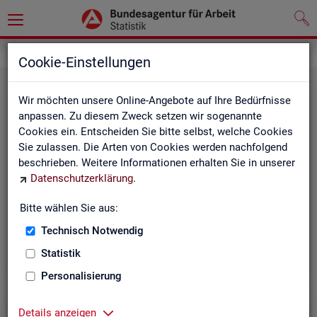
Grundlagen
Methodik und Qualität
Cookie-Einstellungen
Wir möchten unsere Online-Angebote auf Ihre Bedürfnisse
anpassen. Zu diesem Zweck setzen wir sogenannte
Cookies ein. Entscheiden Sie bitte selbst, welche Cookies
Sie zulassen. Die Arten von Cookies werden nachfolgend
beschrieben. Weitere Informationen erhalten Sie in unserer
Me­tho­di­sche Hin­wei­se
Datenschutzerklärung
.
Bitte wählen Sie aus:
Hintergrundinformationen und methodische Hinweise
zu den Fachstatistiken und weiteren Themen, z. B. zur
Technisch Notwendig
Saisonbereinigung.
Statistik
Personalisierung
Details anzeigen