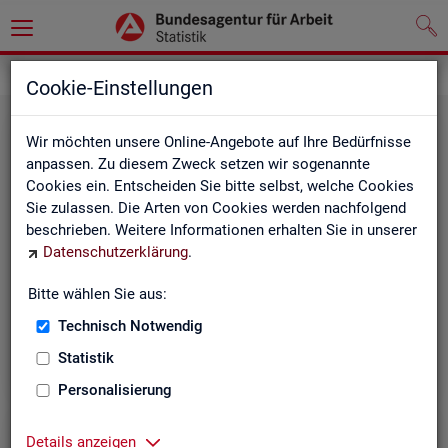
Grundlagen
Methodik und Qualität
Cookie-Einstellungen
Wir möchten unsere Online-Angebote auf Ihre Bedürfnisse
anpassen. Zu diesem Zweck setzen wir sogenannte
Cookies ein. Entscheiden Sie bitte selbst, welche Cookies
Sie zulassen. Die Arten von Cookies werden nachfolgend
beschrieben. Weitere Informationen erhalten Sie in unserer
Me­tho­di­sche Hin­wei­se
Datenschutzerklärung
.
Bitte wählen Sie aus:
Hintergrundinformationen und methodische Hinweise
zu den Fachstatistiken und weiteren Themen, z. B. zur
Technisch Notwendig
Saisonbereinigung.
Statistik
Personalisierung
Details anzeigen