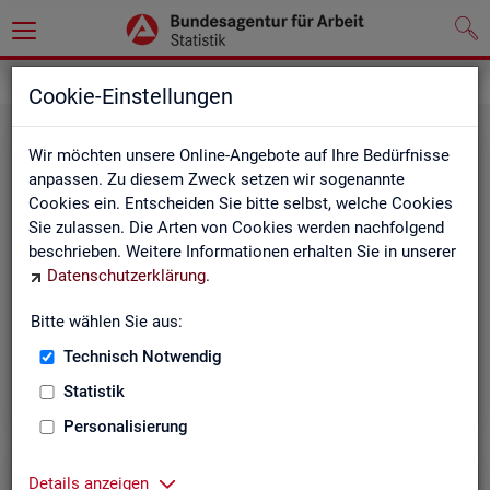
Grundlagen
Methodik und Qualität
Cookie-Einstellungen
Wir möchten unsere Online-Angebote auf Ihre Bedürfnisse
anpassen. Zu diesem Zweck setzen wir sogenannte
Cookies ein. Entscheiden Sie bitte selbst, welche Cookies
Sie zulassen. Die Arten von Cookies werden nachfolgend
beschrieben. Weitere Informationen erhalten Sie in unserer
Me­tho­di­sche Hin­wei­se
Datenschutzerklärung
.
Bitte wählen Sie aus:
Hintergrundinformationen und methodische Hinweise
zu den Fachstatistiken und weiteren Themen, z. B. zur
Technisch Notwendig
Saisonbereinigung.
Statistik
Personalisierung
Details anzeigen