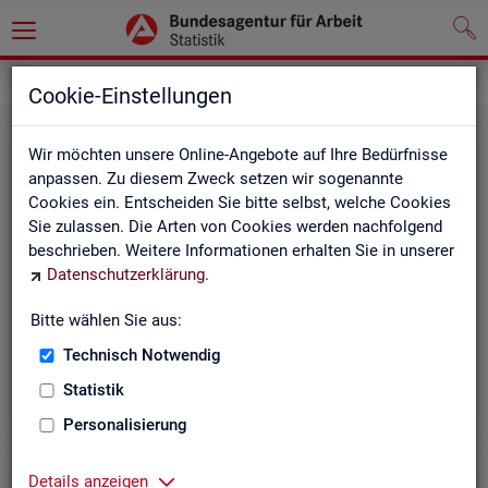
Grundlagen
Methodik und Qualität
Cookie-Einstellungen
Wir möchten unsere Online-Angebote auf Ihre Bedürfnisse
anpassen. Zu diesem Zweck setzen wir sogenannte
Cookies ein. Entscheiden Sie bitte selbst, welche Cookies
Sie zulassen. Die Arten von Cookies werden nachfolgend
beschrieben. Weitere Informationen erhalten Sie in unserer
Me­tho­di­sche Hin­wei­se
Datenschutzerklärung
.
Bitte wählen Sie aus:
Hintergrundinformationen und methodische Hinweise
zu den Fachstatistiken und weiteren Themen, z. B. zur
Technisch Notwendig
Saisonbereinigung.
Statistik
Personalisierung
Details anzeigen