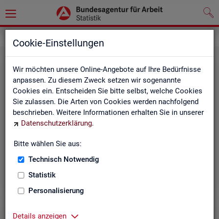
Grundlagen
Methodik und Qualität
Cookie-Einstellungen
Wir möchten unsere Online-Angebote auf Ihre Bedürfnisse
anpassen. Zu diesem Zweck setzen wir sogenannte
Cookies ein. Entscheiden Sie bitte selbst, welche Cookies
Sie zulassen. Die Arten von Cookies werden nachfolgend
beschrieben. Weitere Informationen erhalten Sie in unserer
Me­tho­di­sche Hin­wei­se
Datenschutzerklärung
.
Bitte wählen Sie aus:
Hintergrundinformationen und methodische Hinweise
zu den Fachstatistiken und weiteren Themen, z. B. zur
Technisch Notwendig
Saisonbereinigung.
Statistik
Personalisierung
Details anzeigen