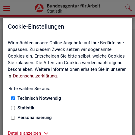
Grundlagen
Methodik und Qualität
Cookie-Einstellungen
Wir möchten unsere Online-Angebote auf Ihre Bedürfnisse
anpassen. Zu diesem Zweck setzen wir sogenannte
Cookies ein. Entscheiden Sie bitte selbst, welche Cookies
Sie zulassen. Die Arten von Cookies werden nachfolgend
beschrieben. Weitere Informationen erhalten Sie in unserer
Me­tho­di­sche Hin­wei­se
Datenschutzerklärung
.
Bitte wählen Sie aus:
Hintergrundinformationen und methodische Hinweise
zu den Fachstatistiken und weiteren Themen, z. B. zur
Technisch Notwendig
Saisonbereinigung.
Statistik
Personalisierung
Details anzeigen