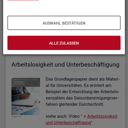
che Art von Ge­biets­ab­gren­zung je­weils
sinn­voll ist. Der Fokus liegt auf Ar­
beits­markt­re­gio­nen.
AUSWAHL BESTÄTIGEN
Ab­gren­zung von Re­gio­nen in der Ar­beits­markt­sta­tis­
tik (PDF, 2MB)
ALLE ZULASSEN
Ar­beits­lo­sig­keit und Un­ter­be­schäf­ti­gung
Das Grund­la­gen­pa­pier dient als Ma­te­ri­
al für Uni­ver­si­tä­ten. Es er­ör­tert am
Bei­spiel der Ent­wick­lung der Ar­beits­lo­
sen­zah­len das Sai­son­be­rei­ni­gungs­ver­
fah­ren glei­ten­der Durch­schnitt.
siehe auch: Video "
Ar­beits­lo­sig­keit
und Un­ter­be­schäf­ti­gung
"