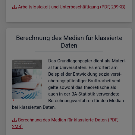
Ar­beits­lo­sig­keit und Un­ter­be­schäf­ti­gung (PDF, 299KB)
Be­rech­nung des Me­di­an für klas­sier­te
Daten
Das Grund­la­gen­pa­pier dient als Ma­te­ri­
al für Uni­ver­si­tä­ten. Es er­ör­tert am
Bei­spiel der Ent­wick­lung so­zi­al­ver­si­
che­rungs­pflich­ti­ger Brut­to­ar­beits­ent­
gel­te so­wohl das theo­re­ti­sche als
auch in der BA-Sta­tis­tik ver­wen­de­te
Be­rech­nungs­ver­fah­ren für den Me­di­an
bei klas­sier­ten Daten.
Be­rech­nung des Me­di­an für klas­sier­te Daten (PDF,
2MB)