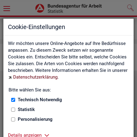
Grundlagen
Lernmaterialien
Cookie-Einstellungen
Für Universitäten
Wir möchten unsere Online-Angebote auf Ihre Bedürfnisse
anpassen. Zu diesem Zweck setzen wir sogenannte
Ma­te­ria­li­en für Uni­ver­si­tä­ten
Cookies ein. Entscheiden Sie bitte selbst, welche Cookies
Sie zulassen. Die Arten von Cookies werden nachfolgend
beschrieben. Weitere Informationen erhalten Sie in unserer
Datenschutzerklärung
.
Ab­gren­zung von Re­gio­nen in der Ar­
Bitte wählen Sie aus:
beits­markt­sta­tis­tik
Technisch Notwendig
Die­ses Lern­ma­te­ri­al für Uni­ver­si­tä­ten
Statistik
er­läu­tert die Kri­te­ri­en re­gio­na­ler Ab­
Personalisierung
gren­zung und es wird an­hand von Pra­
xis­bei­spie­len auf­ge­zeigt, für wel­che
Ana­ly­sen mit Ar­beits­markt­da­ten wel­
Details anzeigen