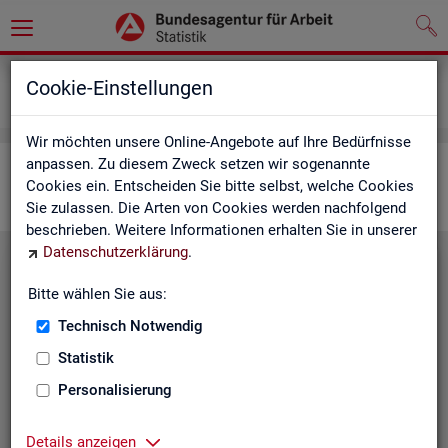
Grundlagen
Lernmaterialien
Cookie-Einstellungen
Für Universitäten
Wir möchten unsere Online-Angebote auf Ihre Bedürfnisse
anpassen. Zu diesem Zweck setzen wir sogenannte
Ma­te­ria­li­en für Uni­ver­si­tä­ten
Cookies ein. Entscheiden Sie bitte selbst, welche Cookies
Sie zulassen. Die Arten von Cookies werden nachfolgend
beschrieben. Weitere Informationen erhalten Sie in unserer
Datenschutzerklärung
.
Ab­gren­zung von Re­gio­nen in der Ar­
Bitte wählen Sie aus:
beits­markt­sta­tis­tik
Technisch Notwendig
Die­ses Lern­ma­te­ri­al für Uni­ver­si­tä­ten
Statistik
er­läu­tert die Kri­te­ri­en re­gio­na­ler Ab­
Personalisierung
gren­zung und es wird an­hand von Pra­
xis­bei­spie­len auf­ge­zeigt, für wel­che
Ana­ly­sen mit Ar­beits­markt­da­ten wel­
Details anzeigen