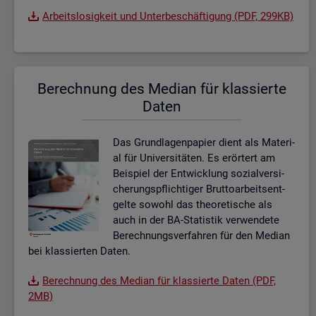
Ar­beits­lo­sig­keit und Un­ter­be­schäf­ti­gung (PDF, 299KB)
Be­rech­nung des Me­di­an für klas­sier­te
Daten
Das Grund­la­gen­pa­pier dient als Ma­te­ri­
al für Uni­ver­si­tä­ten. Es er­ör­tert am
Bei­spiel der Ent­wick­lung so­zi­al­ver­si­
che­rungs­pflich­ti­ger Brut­to­ar­beits­ent­
gel­te so­wohl das theo­re­ti­sche als
auch in der BA-Sta­tis­tik ver­wen­de­te
Be­rech­nungs­ver­fah­ren für den Me­di­an
bei klas­sier­ten Daten.
Be­rech­nung des Me­di­an für klas­sier­te Daten (PDF,
2MB)