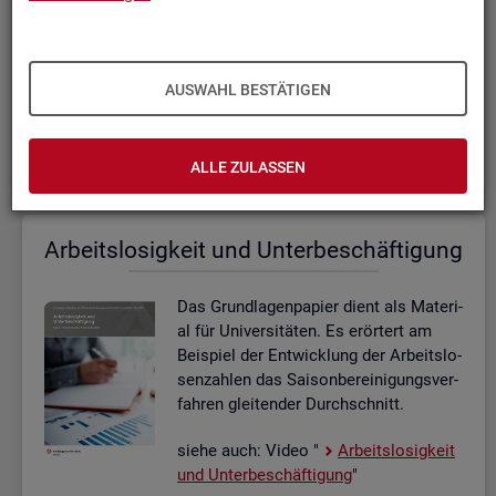
che Art von Ge­biets­ab­gren­zung je­weils
sinn­voll ist. Der Fokus liegt auf Ar­
beits­markt­re­gio­nen.
AUSWAHL BESTÄTIGEN
Ab­gren­zung von Re­gio­nen in der Ar­beits­markt­sta­tis­
tik (PDF, 2MB)
ALLE ZULASSEN
Ar­beits­lo­sig­keit und Un­ter­be­schäf­ti­gung
Das Grund­la­gen­pa­pier dient als Ma­te­ri­
al für Uni­ver­si­tä­ten. Es er­ör­tert am
Bei­spiel der Ent­wick­lung der Ar­beits­lo­
sen­zah­len das Sai­son­be­rei­ni­gungs­ver­
fah­ren glei­ten­der Durch­schnitt.
siehe auch: Video "
Ar­beits­lo­sig­keit
und Un­ter­be­schäf­ti­gung
"