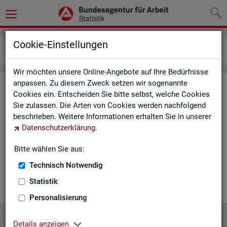
Grundlagen
Lernmaterialien
Cookie-Einstellungen
Für Schülerinnen und Schüler sowie Lehrkräfte
Wir möchten unsere Online-Angebote auf Ihre Bedürfnisse
anpassen. Zu diesem Zweck setzen wir sogenannte
"Sta­tis­tik macht Schu­le" - Ma­te­ria­li­
Cookies ein. Entscheiden Sie bitte selbst, welche Cookies
en für Schü­le­rin­nen und Schü­ler
Sie zulassen. Die Arten von Cookies werden nachfolgend
beschrieben. Weitere Informationen erhalten Sie in unserer
sowie Lehr­kräf­te
Datenschutzerklärung
.
Die An­ge­bo­te ent­hal­ten op­tio­na­le Hin­wei­se, wie kon­kre­te
Bitte wählen Sie aus:
The­men in Grup­pen (z. B. Schul­klas­sen) oder im Selbst­lern-
Technisch Notwendig
Modus be­ar­bei­tet wer­den kön­nen. Leh­rer kön­nen die vor­lie­
gen­den Ma­te­ria­li­en un­mit­tel­bar in ihrem Un­ter­richt nut­zen.
Statistik
Personalisierung
Details anzeigen
Ar­beits­lo­sig­keit in Deutsch­land