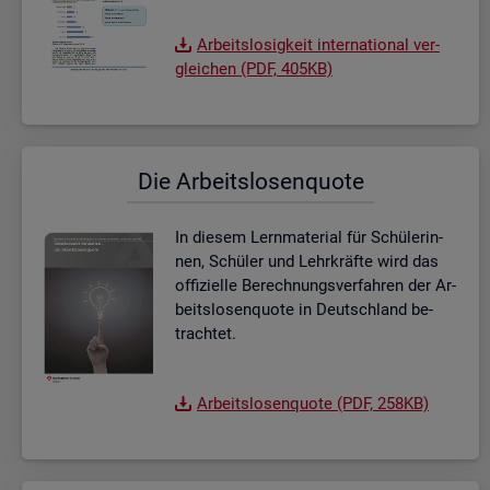
Ar­beits­lo­sig­keit in­ter­na­tio­nal ver­
glei­chen (PDF, 405KB)
Die Ar­beits­lo­sen­quo­te
In die­sem Lern­ma­te­ri­al für Schü­le­rin­
nen, Schü­ler und Lehr­kräf­te wird das
of­fi­zi­el­le Be­rech­nungs­ver­fah­ren der Ar­
beits­lo­sen­quo­te in Deutsch­land be­
trach­tet.
Ar­beits­lo­sen­quo­te (PDF, 258KB)