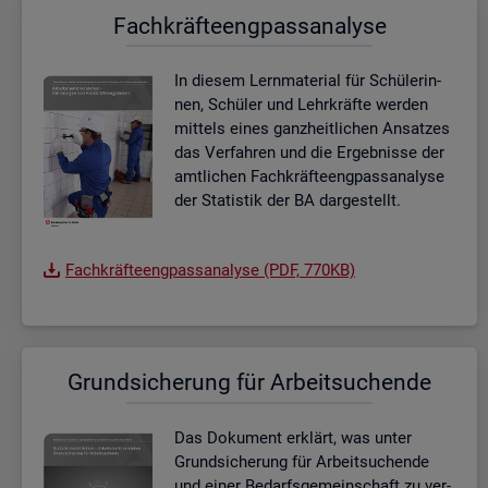
Fach­kräf­te­eng­pass­ana­ly­se
In die­sem Lern­ma­te­ri­al für Schü­le­rin­
nen, Schü­ler und Lehr­kräf­te wer­den
mit­tels eines ganz­heit­li­chen An­sat­zes
das Ver­fah­ren und die Er­geb­nis­se der
amt­li­chen Fach­kräf­te­eng­pass­ana­ly­se
der Sta­tis­tik der BA dar­ge­stellt.
Fach­kräf­te­eng­pass­ana­ly­se (PDF, 770KB)
Grund­si­che­rung für Ar­beit­su­chen­de
Das Do­ku­ment er­klärt, was unter
Grund­si­che­rung für Ar­beit­su­chen­de
und einer Be­darfs­ge­mein­schaft zu ver­