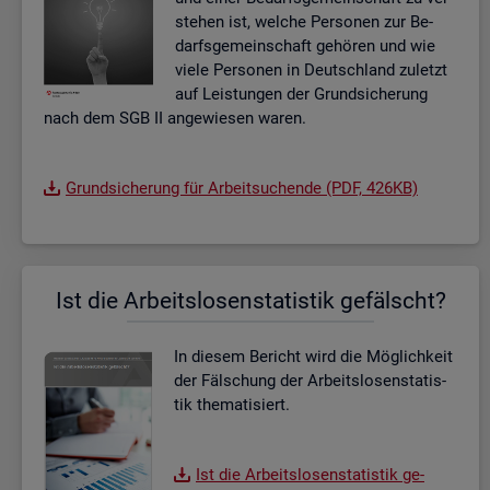
ste­hen ist, wel­che Per­so­nen zur Be­
darfs­ge­mein­schaft ge­hö­ren und wie
viele Per­so­nen in Deutsch­land zu­letzt
auf Leis­tun­gen der Grund­si­che­rung
nach dem SGB II an­ge­wie­sen waren.
Grund­si­che­rung für Ar­beit­su­chen­de (PDF, 426KB)
Ist die Ar­beits­lo­sen­sta­tis­tik ge­fälscht?
In die­sem Be­richt wird die Mög­lich­keit
der Fäl­schung der Ar­beits­lo­sen­sta­tis­
tik the­ma­ti­siert.
Ist die Ar­beits­lo­sen­sta­tis­tik ge­