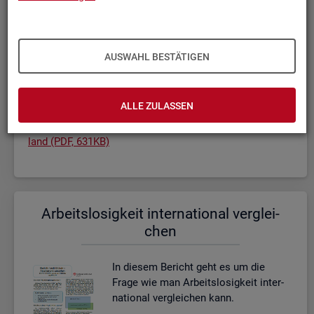
In die­sem Be­richt wird die Ar­beits­lo­
sig­keit be­trach­tet: Wie ist die De­fi­ni­tio­
AUSWAHL BESTÄTIGEN
nen? Wer gilt als ar­beits­los? Und wie
wird die Ar­beits­lo­sig­keit ge­mes­sen?
ALLE ZULASSEN
Ar­beits­lo­sig­keit in Deutsch­
land (PDF, 631KB)
Ar­beits­lo­sig­keit in­ter­na­tio­nal ver­glei­
chen
In die­sem Be­richt geht es um die
Frage wie man Ar­beits­lo­sig­keit in­ter­
na­tio­nal ver­glei­chen kann.