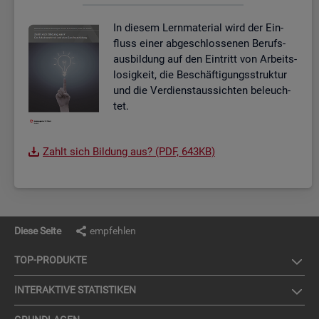
In die­sem Lern­ma­te­ri­al wird der Ein­
fluss einer ab­ge­schlos­se­nen Be­rufs­
aus­bil­dung auf den Ein­tritt von Ar­beits­
lo­sig­keit, die Be­schäf­ti­gungs­struk­tur
und die Ver­dienst­aus­sich­ten be­leuch­
tet.
Zahlt sich Bil­dung aus? (PDF, 643KB)
Diese Seite
empfehlen
TOP-PRO­DUK­TE
IN­TER­AK­TI­VE STA­TIS­TI­KEN