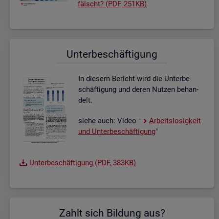
fälscht? (PDF, 251KB)
Un­ter­be­schäf­ti­gung
In die­sem Be­richt wird die Un­ter­be­
schäf­ti­gung und deren Nut­zen be­han­
delt.
siehe auch: Video "
Ar­beits­lo­sig­keit
und Un­ter­be­schäf­ti­gung
"
Un­ter­be­schäf­ti­gung (PDF, 383KB)
Zahlt sich Bil­dung aus?