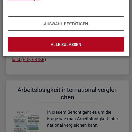
In die­sem Be­richt wird die Ar­beits­lo­
sig­keit be­trach­tet: Wie ist die De­fi­ni­tio­
AUSWAHL BESTÄTIGEN
nen? Wer gilt als ar­beits­los? Und wie
wird die Ar­beits­lo­sig­keit ge­mes­sen?
ALLE ZULASSEN
Ar­beits­lo­sig­keit in Deutsch­
land (PDF, 631KB)
Ar­beits­lo­sig­keit in­ter­na­tio­nal ver­glei­
chen
In die­sem Be­richt geht es um die
Frage wie man Ar­beits­lo­sig­keit in­ter­
na­tio­nal ver­glei­chen kann.