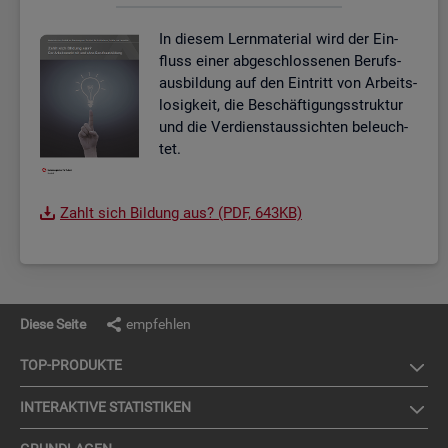
In die­sem Lern­ma­te­ri­al wird der Ein­
fluss einer ab­ge­schlos­se­nen Be­rufs­
aus­bil­dung auf den Ein­tritt von Ar­beits­
lo­sig­keit, die Be­schäf­ti­gungs­struk­tur
und die Ver­dienst­aus­sich­ten be­leuch­
tet.
Zahlt sich Bil­dung aus? (PDF, 643KB)
Diese Seite
empfehlen
TOP-PRO­DUK­TE
IN­TER­AK­TI­VE STA­TIS­TI­KEN