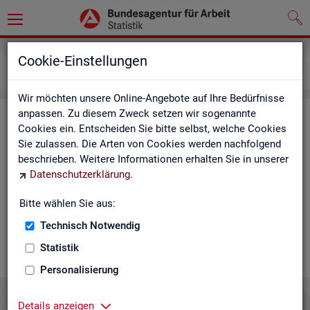
Grundlagen
Lernmaterialien
Cookie-Einstellungen
Für Schülerinnen und Schüler sowie Lehrkräfte
Wir möchten unsere Online-Angebote auf Ihre Bedürfnisse
anpassen. Zu diesem Zweck setzen wir sogenannte
"Sta­tis­tik macht Schu­le" - Ma­te­ria­li­
Cookies ein. Entscheiden Sie bitte selbst, welche Cookies
en für Schü­le­rin­nen und Schü­ler
Sie zulassen. Die Arten von Cookies werden nachfolgend
beschrieben. Weitere Informationen erhalten Sie in unserer
sowie Lehr­kräf­te
Datenschutzerklärung
.
Die An­ge­bo­te ent­hal­ten op­tio­na­le Hin­wei­se, wie kon­kre­te
Bitte wählen Sie aus:
The­men in Grup­pen (z. B. Schul­klas­sen) oder im Selbst­lern-
Technisch Notwendig
Modus be­ar­bei­tet wer­den kön­nen. Leh­rer kön­nen die vor­lie­
gen­den Ma­te­ria­li­en un­mit­tel­bar in ihrem Un­ter­richt nut­zen.
Statistik
Personalisierung
Details anzeigen
Ar­beits­lo­sig­keit in Deutsch­land