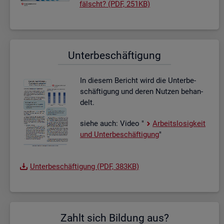
fälscht? (PDF, 251KB)
Un­ter­be­schäf­ti­gung
In die­sem Be­richt wird die Un­ter­be­
schäf­ti­gung und deren Nut­zen be­han­
delt.
siehe auch: Video "
Ar­beits­lo­sig­keit
und Un­ter­be­schäf­ti­gung
"
Un­ter­be­schäf­ti­gung (PDF, 383KB)
Zahlt sich Bil­dung aus?