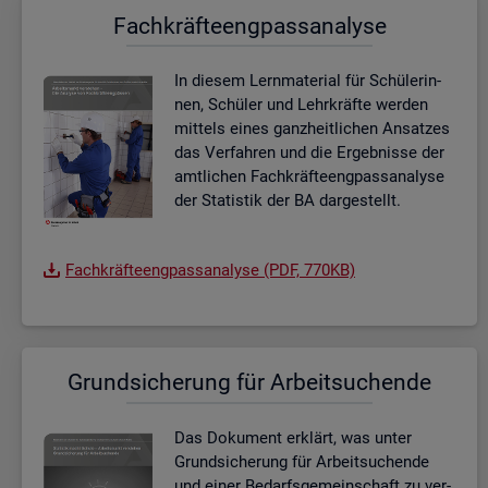
Fach­kräf­te­eng­pass­ana­ly­se
In die­sem Lern­ma­te­ri­al für Schü­le­rin­
nen, Schü­ler und Lehr­kräf­te wer­den
mit­tels eines ganz­heit­li­chen An­sat­zes
das Ver­fah­ren und die Er­geb­nis­se der
amt­li­chen Fach­kräf­te­eng­pass­ana­ly­se
der Sta­tis­tik der BA dar­ge­stellt.
Fach­kräf­te­eng­pass­ana­ly­se (PDF, 770KB)
Grund­si­che­rung für Ar­beit­su­chen­de
Das Do­ku­ment er­klärt, was unter
Grund­si­che­rung für Ar­beit­su­chen­de
und einer Be­darfs­ge­mein­schaft zu ver­