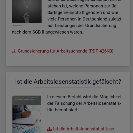
ste­hen ist, wel­che Per­so­nen zur Be­
darfs­ge­mein­schaft ge­hö­ren und wie
viele Per­so­nen in Deutsch­land zu­letzt
auf Leis­tun­gen der Grund­si­che­rung
nach dem SGB II an­ge­wie­sen waren.
Grund­si­che­rung für Ar­beit­su­chen­de (PDF, 426KB)
Ist die Ar­beits­lo­sen­sta­tis­tik ge­fälscht?
In die­sem Be­richt wird die Mög­lich­keit
der Fäl­schung der Ar­beits­lo­sen­sta­tis­
tik the­ma­ti­siert.
Ist die Ar­beits­lo­sen­sta­tis­tik ge­