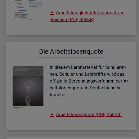
Ar­beits­lo­sig­keit in­ter­na­tio­nal ver­
glei­chen (PDF, 405KB)
Die Ar­beits­lo­sen­quo­te
In die­sem Lern­ma­te­ri­al für Schü­le­rin­
nen, Schü­ler und Lehr­kräf­te wird das
of­fi­zi­el­le Be­rech­nungs­ver­fah­ren der Ar­
beits­lo­sen­quo­te in Deutsch­land be­
trach­tet.
Ar­beits­lo­sen­quo­te (PDF, 258KB)