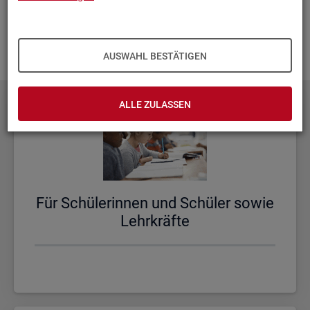
aus­zu­bau­en. Fehlt Ihnen ein Thema? Dann las­sen Sie es uns
wis­sen und schi­cken Sie uns Ihren
Wunsch
! Wir neh­men
das gern in un­se­re Pla­nun­gen auf.
AUSWAHL BESTÄTIGEN
ALLE ZULASSEN
Für Schü­le­rin­nen und Schü­ler sowie
Lehr­kräf­te