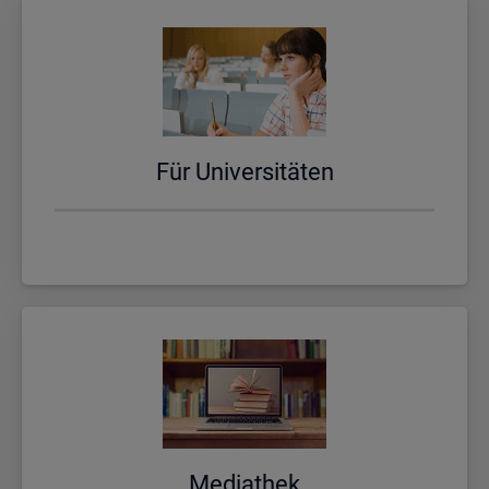
Für Uni­ver­si­tä­ten
Me­dia­thek