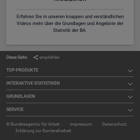
Erfahren Sie in unseren knappen und verständlichen
Videos mehr über die Grundlagen und Angebote der
Statistik der BA.
Diese Seite
empfehlen
TOP-PRO­DUK­TE
IN­TER­AK­TI­VE STA­TIS­TI­KEN
GRUND­LA­GEN
SER­VICE
© Bundesagentur für Arbeit
Impressum
Datenschutz
Erklärung zur Barrierefreiheit