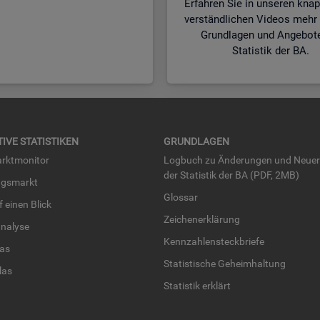
Erfahren Sie in unseren kna
verständlichen Videos mehr 
Grundlagen und Angebot
Statistik der BA.
TI­VE STA­TIS­TI­KEN
GRUND­LA­GEN
rkt­mo­ni­tor
Log­buch zu Än­de­run­gen und Neue­
der Sta­tis­tik der BA (PDF, 2MB)
ngs­markt
Glos­sar
uf einen Blick
Zei­chen­er­klä­rung
na­ly­se
Kenn­zah­len­steck­brie­fe
­las
Sta­tis­ti­sche Ge­heim­hal­tung
­las
Sta­tis­tik er­klärt