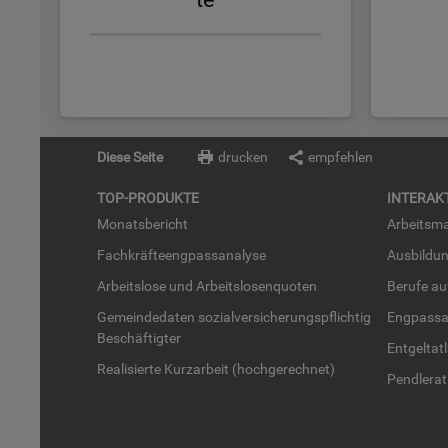
Diese Seite
drucken
empfehlen
TOP-PRO­DUK­TE
IN­TER­AK­
Mo­nats­be­richt
Ar­beits­ma
Fach­kräf­te­eng­pass­ana­ly­se
Aus­bil­du
Ar­beits­lo­se und Ar­beits­lo­sen­quo­ten
Be­ru­fe a
Ge­mein­de­da­ten so­zi­al­ver­si­che­rungs­pflich­tig
Eng­pass­a
Be­schäf­tig­ter
Ent­gel­t­at
Rea­li­sier­te Kurz­ar­beit (hoch­ge­rech­net)
Pend­ler­at