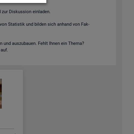
 zur Dis­kus­si­on ein­la­den.
von Sta­tis­tik und bil­den sich an­hand von Fak­
keln und aus­zu­bau­en. Fehlt Ihnen ein Thema?
 auf.