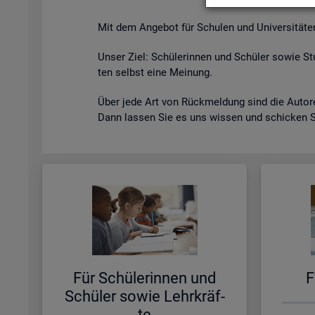
Mit dem An­ge­bot für Schu­len und Uni­ver­si­tä­ten s
Unser Ziel: Schü­le­rin­nen und Schü­ler sowie Stu
ten selbst eine Mei­nung.
Über jede Art von Rück­mel­dung sind die Au­to­ren
Dann las­sen Sie es uns wis­sen und schi­cken 
Für Schü­le­rin­nen und
F
Schü­ler sowie Lehr­kräf­
te