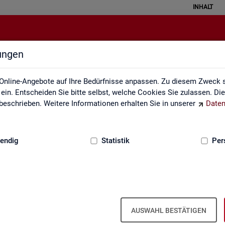
INHALT
lungen
Lernmaterialien
Online-Angebote auf Ihre Bedürfnisse anpassen. Zu diesem Zweck s
in. Entscheiden Sie bitte selbst, welche Cookies Sie zulassen. Di
eschrieben. Weitere Informationen erhalten Sie in unserer
Daten
:
GRUNDLAGEN
endig
Statistik
Per
Lern­ma­te­ria­li­en
AUSWAHL BESTÄTIGEN
An­ge­bo­te für Schu­len und Uni­ver­si­tä­ten