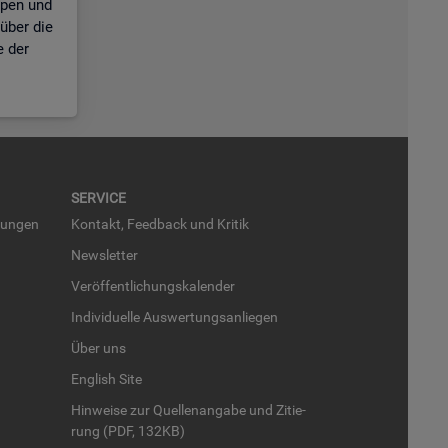
ppen und
über die
e der
SER­VICE
run­gen
Kon­takt, Feed­back und Kri­tik
News­let­ter
Ver­öf­fent­li­chungs­ka­len­der
In­di­vi­du­el­le Aus­wer­tungs­an­lie­gen
Über uns
English Site
Hin­wei­se zur Quel­len­an­ga­be und Zi­tie­
rung (PDF, 132KB)