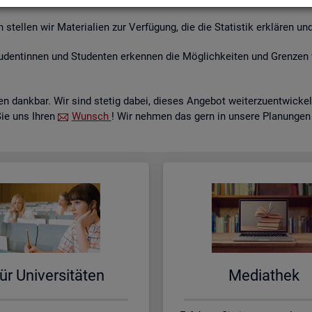
tel­len wir Ma­te­ria­li­en zur Ver­fü­gung, die die Sta­tis­tik er­klä­ren und
­den­tin­nen und Stu­den­ten er­ken­nen die Mög­lich­kei­ten und Gren­zen 
 dank­bar. Wir sind ste­tig dabei, die­ses An­ge­bot wei­ter­zu­ent­wi­c
Sie uns Ihren
Wunsch
! Wir neh­men das gern in un­se­re Pla­nun­gen
ür Uni­ver­si­tä­ten
Me­dia­thek