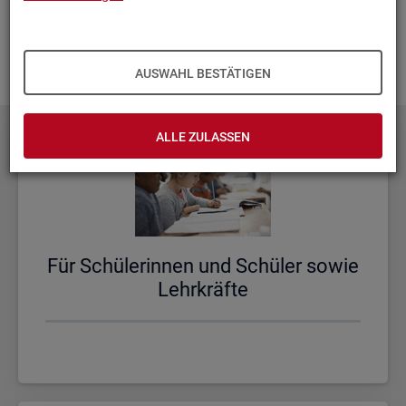
aus­zu­bau­en. Fehlt Ihnen ein Thema? Dann las­sen Sie es uns
wis­sen und schi­cken Sie uns Ihren
Wunsch
! Wir neh­men
das gern in un­se­re Pla­nun­gen auf.
AUSWAHL BESTÄTIGEN
ALLE ZULASSEN
Für Schü­le­rin­nen und Schü­ler sowie
Lehr­kräf­te