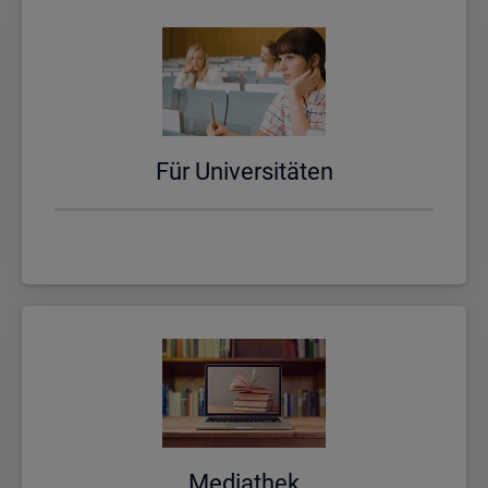
Für Uni­ver­si­tä­ten
Me­dia­thek