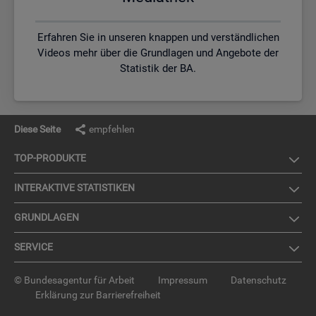
Erfahren Sie in unseren knappen und verständlichen
Videos mehr über die Grundlagen und Angebote der
Statistik der BA.
Diese Seite
empfehlen
TOP-PRO­DUK­TE
IN­TER­AK­TI­VE STA­TIS­TI­KEN
GRUND­LA­GEN
SER­VICE
© Bundesagentur für Arbeit
Impressum
Datenschutz
Erklärung zur Barrierefreiheit