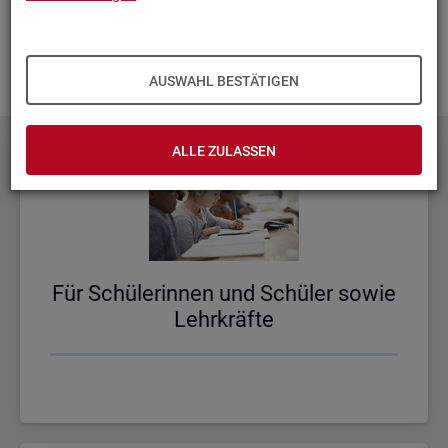
aus­zu­bau­en. Fehlt Ihnen ein Thema? Dann las­sen Sie es uns
wis­sen und schi­cken Sie uns Ihren
Wunsch
! Wir neh­men
das gern in un­se­re Pla­nun­gen auf.
AUSWAHL BESTÄTIGEN
ALLE ZULASSEN
Für Schü­le­rin­nen und Schü­ler sowie
Lehr­kräf­te