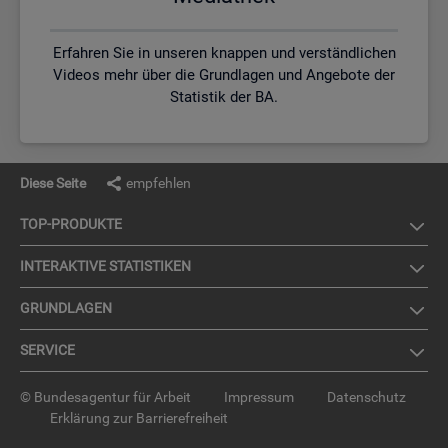
Erfahren Sie in unseren knappen und verständlichen
Videos mehr über die Grundlagen und Angebote der
Statistik der BA.
Diese Seite
empfehlen
TOP-PRO­DUK­TE
IN­TER­AK­TI­VE STA­TIS­TI­KEN
GRUND­LA­GEN
SER­VICE
© Bundesagentur für Arbeit
Impressum
Datenschutz
Erklärung zur Barrierefreiheit