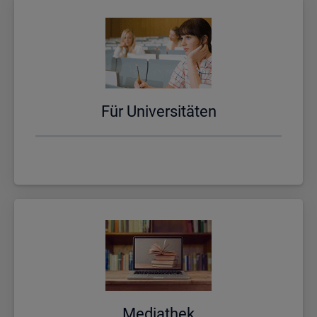
Für Uni­ver­si­tä­ten
Me­dia­thek