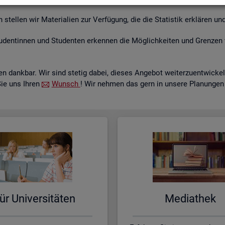
tel­len wir Ma­te­ria­li­en zur Ver­fü­gung, die die Sta­tis­tik er­klä­ren und
­den­tin­nen und Stu­den­ten er­ken­nen die Mög­lich­kei­ten und Gren­zen 
 dank­bar. Wir sind ste­tig dabei, die­ses An­ge­bot wei­ter­zu­ent­wi­c
Sie uns Ihren
Wunsch
! Wir neh­men das gern in un­se­re Pla­nun­gen
ür Uni­ver­si­tä­ten
Me­dia­thek