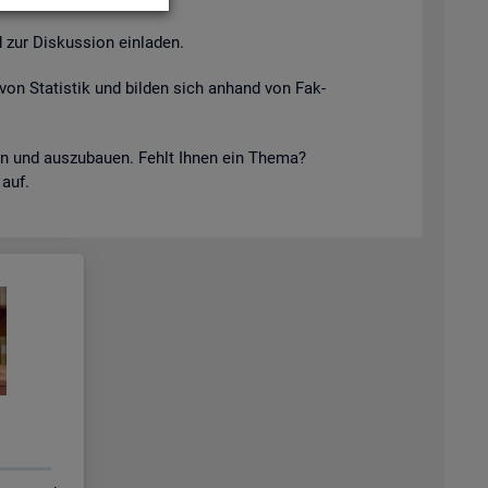
 zur Dis­kus­si­on ein­la­den.
von Sta­tis­tik und bil­den sich an­hand von Fak­
keln und aus­zu­bau­en. Fehlt Ihnen ein Thema?
 auf.