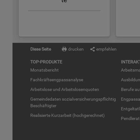
Diese Seite
drucken
empfehlen
TOP-PRO­DUK­TE
IN­TER­AK­
Mo­nats­be­richt
Ar­beits­ma
Fach­kräf­te­eng­pass­ana­ly­se
Aus­bil­du
Ar­beits­lo­se und Ar­beits­lo­sen­quo­ten
Be­ru­fe a
Ge­mein­de­da­ten so­zi­al­ver­si­che­rungs­pflich­tig
Eng­pass­a
Be­schäf­tig­ter
Ent­gel­t­at
Rea­li­sier­te Kurz­ar­beit (hoch­ge­rech­net)
Pend­ler­at