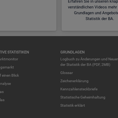
Erfahren Sie in unseren kna
verständlichen Videos mehr 
Grundlagen und Angebot
Statistik der BA.
TI­VE STA­TIS­TI­KEN
GRUND­LA­GEN
rkt­mo­ni­tor
Log­buch zu Än­de­run­gen und Neue­
der Sta­tis­tik der BA (PDF, 2MB)
ngs­markt
Glos­sar
uf einen Blick
Zei­chen­er­klä­rung
na­ly­se
Kenn­zah­len­steck­brie­fe
­las
Sta­tis­ti­sche Ge­heim­hal­tung
­las
Sta­tis­tik er­klärt