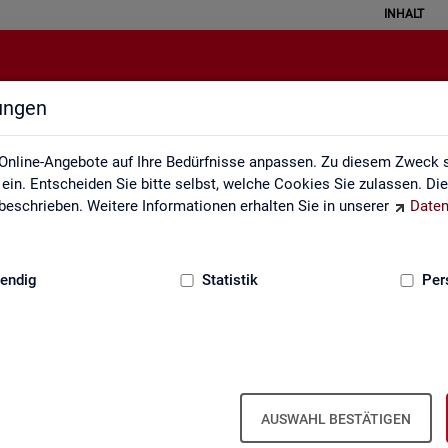
INHALT
lungen
Lernmaterialien
Online-Angebote auf Ihre Bedürfnisse anpassen. Zu diesem Zweck s
in. Entscheiden Sie bitte selbst, welche Cookies Sie zulassen. Di
eschrieben. Weitere Informationen erhalten Sie in unserer
Daten
:
GRUNDLAGEN
endig
Statistik
Per
Lern­ma­te­ria­li­en
AUSWAHL BESTÄTIGEN
An­ge­bo­te für Schu­len und Uni­ver­si­tä­ten