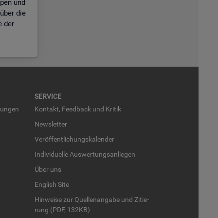
ppen und
über die
e der
SER­VICE
run­gen
Kon­takt, Feed­back und Kri­tik
News­let­ter
Ver­öf­fent­li­chungs­ka­len­der
In­di­vi­du­el­le Aus­wer­tungs­an­lie­gen
Über uns
English Site
Hin­wei­se zur Quel­len­an­ga­be und Zi­tie­
rung (PDF, 132KB)