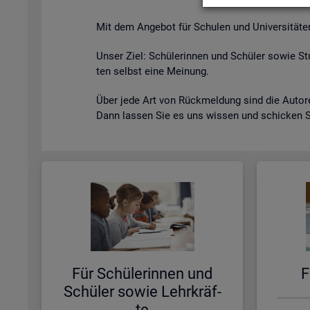
Mit dem An­ge­bot für Schu­len und Uni­ver­si­tä­ten s
Unser Ziel: Schü­le­rin­nen und Schü­ler sowie Stu
ten selbst eine Mei­nung.
Über jede Art von Rück­mel­dung sind die Au­to­ren
Dann las­sen Sie es uns wis­sen und schi­cken 
Für Schü­le­rin­nen und
F
Schü­ler sowie Lehr­kräf­
te