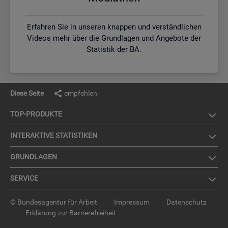
Erfahren Sie in unseren knappen und verständlichen
Videos mehr über die Grundlagen und Angebote der
Statistik der BA.
Diese Seite
empfehlen
TOP-PRO­DUK­TE
IN­TER­AK­TI­VE STA­TIS­TI­KEN
GRUND­LA­GEN
SER­VICE
© Bundesagentur für Arbeit
Impressum
Datenschutz
Erklärung zur Barrierefreiheit