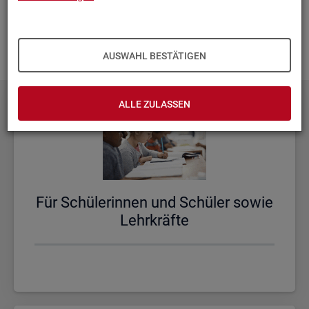
aus­zu­bau­en. Fehlt Ihnen ein Thema? Dann las­sen Sie es uns
wis­sen und schi­cken Sie uns Ihren
Wunsch
! Wir neh­men
das gern in un­se­re Pla­nun­gen auf.
AUSWAHL BESTÄTIGEN
ALLE ZULASSEN
Für Schü­le­rin­nen und Schü­ler sowie
Lehr­kräf­te