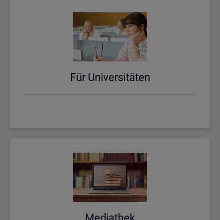
Für Uni­ver­si­tä­ten
Me­dia­thek