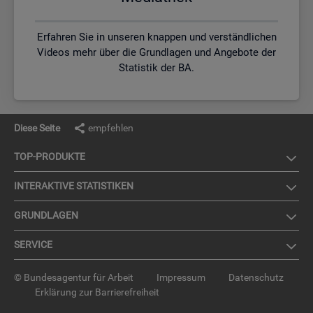
Erfahren Sie in unseren knappen und verständlichen
Videos mehr über die Grundlagen und Angebote der
Statistik der BA.
Diese Seite
empfehlen
TOP-PRO­DUK­TE
IN­TER­AK­TI­VE STA­TIS­TI­KEN
GRUND­LA­GEN
SER­VICE
© Bundesagentur für Arbeit
Impressum
Datenschutz
Erklärung zur Barrierefreiheit