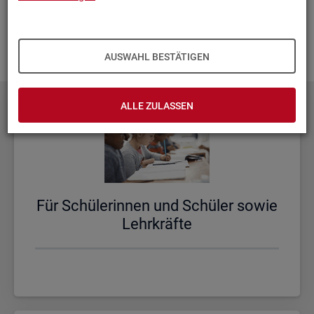
aus­zu­bau­en. Fehlt Ihnen ein Thema? Dann las­sen Sie es uns
wis­sen und schi­cken Sie uns Ihren
Wunsch
! Wir neh­men
das gern in un­se­re Pla­nun­gen auf.
AUSWAHL BESTÄTIGEN
ALLE ZULASSEN
Für Schü­le­rin­nen und Schü­ler sowie
Lehr­kräf­te