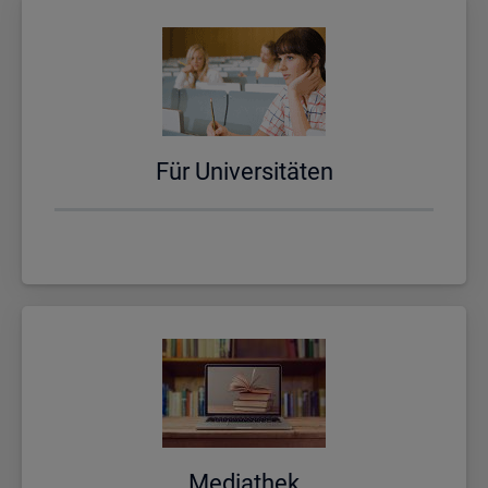
Für Uni­ver­si­tä­ten
Me­dia­thek