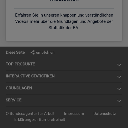
Erfahren Sie in unseren knappen und verständlichen
Videos mehr über die Grundlagen und Angebote der
Statistik der BA.
Diese Seite
empfehlen
TOP-PRO­DUK­TE
IN­TER­AK­TI­VE STA­TIS­TI­KEN
GRUND­LA­GEN
SER­VICE
© Bundesagentur für Arbeit
Impressum
Datenschutz
Erklärung zur Barrierefreiheit