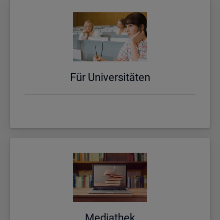
Für Uni­ver­si­tä­ten
Me­dia­thek