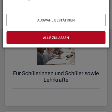
aus­zu­bau­en. Fehlt Ihnen ein Thema? Dann las­sen Sie es uns
wis­sen und schi­cken Sie uns Ihren
Wunsch
! Wir neh­men
das gern in un­se­re Pla­nun­gen auf.
AUSWAHL BESTÄTIGEN
ALLE ZULASSEN
Für Schü­le­rin­nen und Schü­ler sowie
Lehr­kräf­te