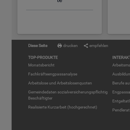
Diese Seite
drucken
empfehlen
TOP-PRO­DUK­TE
IN­TER­AK­
Mo­nats­be­richt
Ar­beits­ma
Fach­kräf­te­eng­pass­ana­ly­se
Aus­bil­du
Ar­beits­lo­se und Ar­beits­lo­sen­quo­ten
Be­ru­fe a
Ge­mein­de­da­ten so­zi­al­ver­si­che­rungs­pflich­tig
Eng­pass­a
Be­schäf­tig­ter
Ent­gel­t­at
Rea­li­sier­te Kurz­ar­beit (hoch­ge­rech­net)
Pend­ler­at