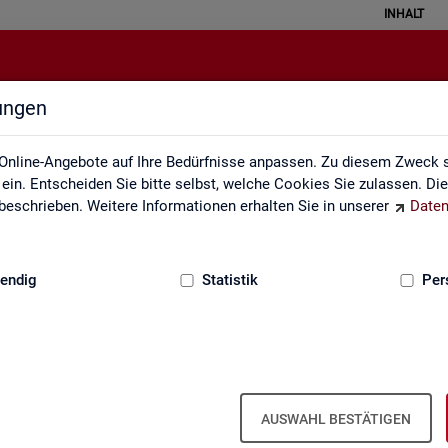
INHALT
lungen
Lernmaterialien
Online-Angebote auf Ihre Bedürfnisse anpassen. Zu diesem Zweck s
in. Entscheiden Sie bitte selbst, welche Cookies Sie zulassen. Di
eschrieben. Weitere Informationen erhalten Sie in unserer
Daten
:
GRUNDLAGEN
endig
Statistik
Per
Lern­ma­te­ria­li­en
AUSWAHL BESTÄTIGEN
An­ge­bo­te für Schu­len und Uni­ver­si­tä­ten