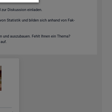
 zur Dis­kus­si­on ein­la­den.
von Sta­tis­tik und bil­den sich an­hand von Fak­
keln und aus­zu­bau­en. Fehlt Ihnen ein Thema?
 auf.