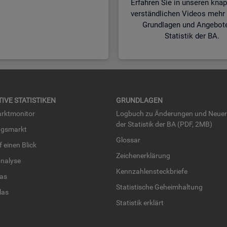
Erfahren Sie in unseren kna
verständlichen Videos mehr 
Grundlagen und Angebot
Statistik der BA.
TI­VE STA­TIS­TI­KEN
GRUND­LA­GEN
rkt­mo­ni­tor
Log­buch zu Än­de­run­gen und Neue­
der Sta­tis­tik der BA (PDF, 2MB)
ngs­markt
Glos­sar
uf einen Blick
Zei­chen­er­klä­rung
na­ly­se
Kenn­zah­len­steck­brie­fe
­las
Sta­tis­ti­sche Ge­heim­hal­tung
­las
Sta­tis­tik er­klärt