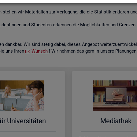
tel­len wir Ma­te­ria­li­en zur Ver­fü­gung, die die Sta­tis­tik er­klä­ren und
­den­tin­nen und Stu­den­ten er­ken­nen die Mög­lich­kei­ten und Gren­zen 
 dank­bar. Wir sind ste­tig dabei, die­ses An­ge­bot wei­ter­zu­ent­wi­c
Sie uns Ihren
Wunsch
! Wir neh­men das gern in un­se­re Pla­nun­gen
ür Uni­ver­si­tä­ten
Me­dia­thek