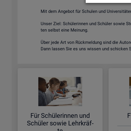
Mit dem An­ge­bot für Schu­len und Uni­ver­si­tä­ten s
Unser Ziel: Schü­le­rin­nen und Schü­ler sowie Stu
ten selbst eine Mei­nung.
Über jede Art von Rück­mel­dung sind die Au­to­ren
Dann las­sen Sie es uns wis­sen und schi­cken 
Für Schü­le­rin­nen und
F
Schü­ler sowie Lehr­kräf­
te