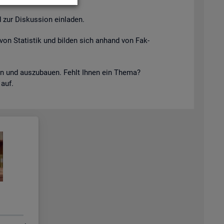
 zur Dis­kus­si­on ein­la­den.
von Sta­tis­tik und bil­den sich an­hand von Fak­
keln und aus­zu­bau­en. Fehlt Ihnen ein Thema?
 auf.