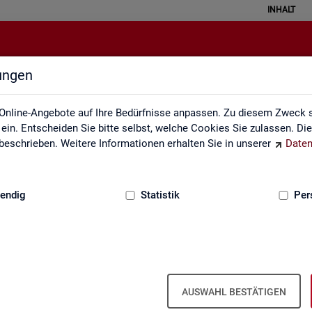
INHALT
lungen
Lernmaterialien
Online-Angebote auf Ihre Bedürfnisse anpassen. Zu diesem Zweck s
in. Entscheiden Sie bitte selbst, welche Cookies Sie zulassen. Di
eschrieben. Weitere Informationen erhalten Sie in unserer
Daten
:
GRUNDLAGEN
endig
Statistik
Per
Lern­ma­te­ria­li­en
AUSWAHL BESTÄTIGEN
An­ge­bo­te für Schu­len und Uni­ver­si­tä­ten