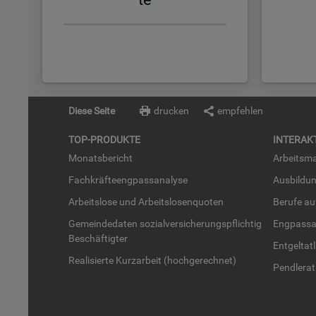
Diese Seite
drucken
empfehlen
TOP-PRO­DUK­TE
IN­TER­AK­
Mo­nats­be­richt
Ar­beits­ma
Fach­kräf­te­eng­pass­ana­ly­se
Aus­bil­du
Ar­beits­lo­se und Ar­beits­lo­sen­quo­ten
Be­ru­fe a
Ge­mein­de­da­ten so­zi­al­ver­si­che­rungs­pflich­tig
Eng­pass­a
Be­schäf­tig­ter
Ent­gel­t­at
Rea­li­sier­te Kurz­ar­beit (hoch­ge­rech­net)
Pend­ler­at