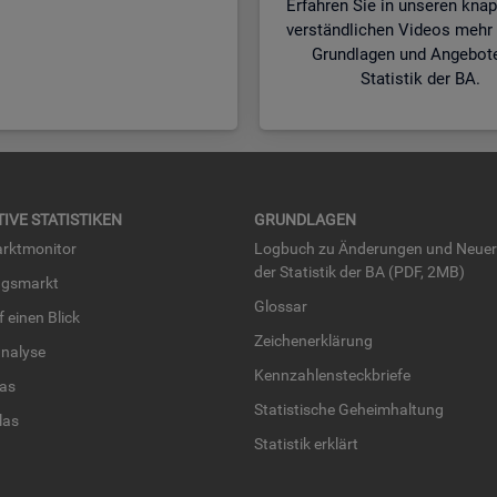
Erfahren Sie in unseren kna
verständlichen Videos mehr 
Grundlagen und Angebot
Statistik der BA.
TI­VE STA­TIS­TI­KEN
GRUND­LA­GEN
rkt­mo­ni­tor
Log­buch zu Än­de­run­gen und Neue­
der Sta­tis­tik der BA (PDF, 2MB)
ngs­markt
Glos­sar
uf einen Blick
Zei­chen­er­klä­rung
na­ly­se
Kenn­zah­len­steck­brie­fe
­las
Sta­tis­ti­sche Ge­heim­hal­tung
­las
Sta­tis­tik er­klärt