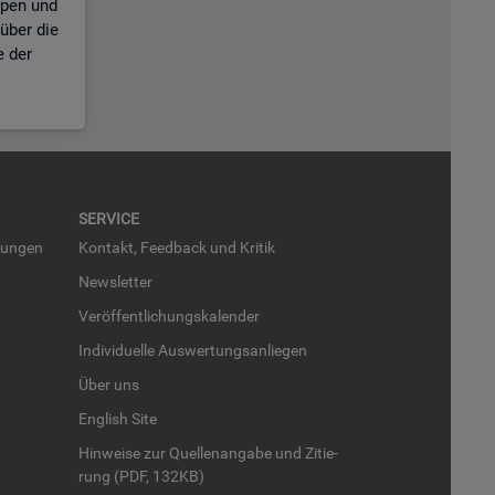
ppen und
über die
e der
SER­VICE
run­gen
Kon­takt, Feed­back und Kri­tik
News­let­ter
Ver­öf­fent­li­chungs­ka­len­der
In­di­vi­du­el­le Aus­wer­tungs­an­lie­gen
Über uns
English Site
Hin­wei­se zur Quel­len­an­ga­be und Zi­tie­
rung (PDF, 132KB)