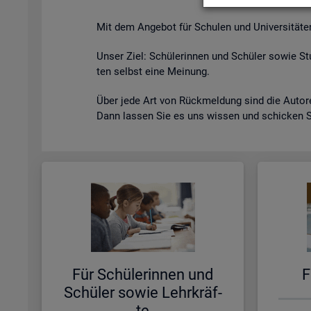
Mit dem An­ge­bot für Schu­len und Uni­ver­si­tä­ten s
Unser Ziel: Schü­le­rin­nen und Schü­ler sowie Stu
ten selbst eine Mei­nung.
Über jede Art von Rück­mel­dung sind die Au­to­ren
Dann las­sen Sie es uns wis­sen und schi­cken 
Für Schü­le­rin­nen und
F
Schü­ler sowie Lehr­kräf­
te