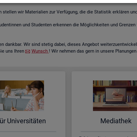
tel­len wir Ma­te­ria­li­en zur Ver­fü­gung, die die Sta­tis­tik er­klä­ren und
­den­tin­nen und Stu­den­ten er­ken­nen die Mög­lich­kei­ten und Gren­zen 
 dank­bar. Wir sind ste­tig dabei, die­ses An­ge­bot wei­ter­zu­ent­wi­c
Sie uns Ihren
Wunsch
! Wir neh­men das gern in un­se­re Pla­nun­gen
ür Uni­ver­si­tä­ten
Me­dia­thek