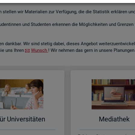
tel­len wir Ma­te­ria­li­en zur Ver­fü­gung, die die Sta­tis­tik er­klä­ren und
­den­tin­nen und Stu­den­ten er­ken­nen die Mög­lich­kei­ten und Gren­zen 
 dank­bar. Wir sind ste­tig dabei, die­ses An­ge­bot wei­ter­zu­ent­wi­c
Sie uns Ihren
Wunsch
! Wir neh­men das gern in un­se­re Pla­nun­gen
ür Uni­ver­si­tä­ten
Me­dia­thek