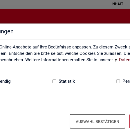
INHALT
lungen
Lernmaterialien
Online-Angebote auf Ihre Bedürfnisse anpassen. Zu diesem Zweck s
in. Entscheiden Sie bitte selbst, welche Cookies Sie zulassen. Di
eschrieben. Weitere Informationen erhalten Sie in unserer
Daten
:
GRUNDLAGEN
endig
Statistik
Per
Lern­ma­te­ria­li­en
AUSWAHL BESTÄTIGEN
An­ge­bo­te für Schu­len und Uni­ver­si­tä­ten