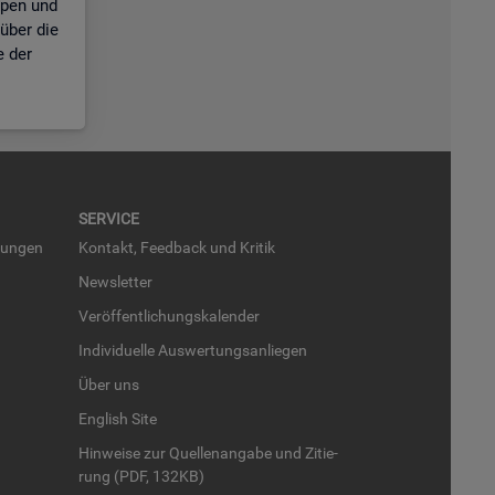
ppen und
über die
e der
SER­VICE
run­gen
Kon­takt, Feed­back und Kri­tik
News­let­ter
Ver­öf­fent­li­chungs­ka­len­der
In­di­vi­du­el­le Aus­wer­tungs­an­lie­gen
Über uns
English Site
Hin­wei­se zur Quel­len­an­ga­be und Zi­tie­
rung (PDF, 132KB)