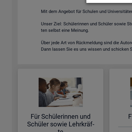
Mit dem An­ge­bot für Schu­len und Uni­ver­si­tä­ten s
Unser Ziel: Schü­le­rin­nen und Schü­ler sowie Stu
ten selbst eine Mei­nung.
Über jede Art von Rück­mel­dung sind die Au­to­ren
Dann las­sen Sie es uns wis­sen und schi­cken 
Für Schü­le­rin­nen und
F
Schü­ler sowie Lehr­kräf­
te