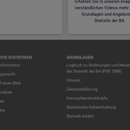
Erfahren Sie in unseren kna
verständlichen Videos mehr 
Grundlagen und Angebot
Statistik der BA.
TI­VE STA­TIS­TI­KEN
GRUND­LA­GEN
rkt­mo­ni­tor
Log­buch zu Än­de­run­gen und Neue­
der Sta­tis­tik der BA (PDF, 2MB)
ngs­markt
Glos­sar
uf einen Blick
Zei­chen­er­klä­rung
na­ly­se
Kenn­zah­len­steck­brie­fe
­las
Sta­tis­ti­sche Ge­heim­hal­tung
­las
Sta­tis­tik er­klärt