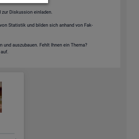
 zur Dis­kus­si­on ein­la­den.
von Sta­tis­tik und bil­den sich an­hand von Fak­
keln und aus­zu­bau­en. Fehlt Ihnen ein Thema?
 auf.