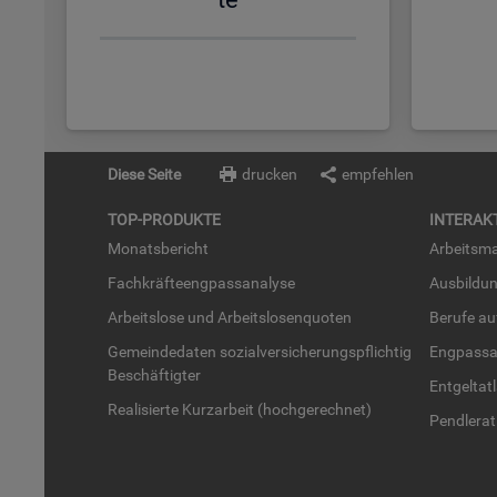
Diese Seite
drucken
empfehlen
TOP-PRO­DUK­TE
IN­TER­AK­
Mo­nats­be­richt
Ar­beits­ma
Fach­kräf­te­eng­pass­ana­ly­se
Aus­bil­du
Ar­beits­lo­se und Ar­beits­lo­sen­quo­ten
Be­ru­fe a
Ge­mein­de­da­ten so­zi­al­ver­si­che­rungs­pflich­tig
Eng­pass­a
Be­schäf­tig­ter
Ent­gel­t­at
Rea­li­sier­te Kurz­ar­beit (hoch­ge­rech­net)
Pend­ler­at