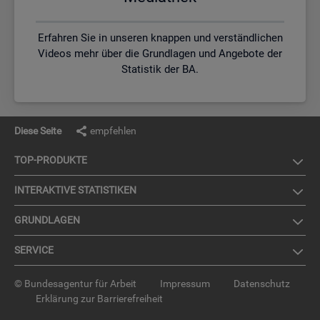
Erfahren Sie in unseren knappen und verständlichen
Videos mehr über die Grundlagen und Angebote der
Statistik der BA.
Diese Seite
empfehlen
TOP-PRO­DUK­TE
IN­TER­AK­TI­VE STA­TIS­TI­KEN
GRUND­LA­GEN
SER­VICE
© Bundesagentur für Arbeit
Impressum
Datenschutz
Erklärung zur Barrierefreiheit