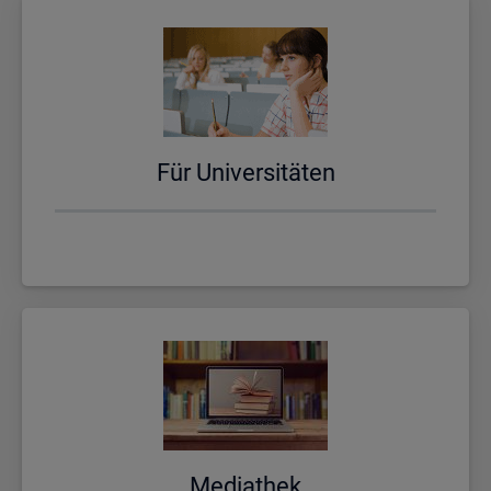
Für Uni­ver­si­tä­ten
Me­dia­thek