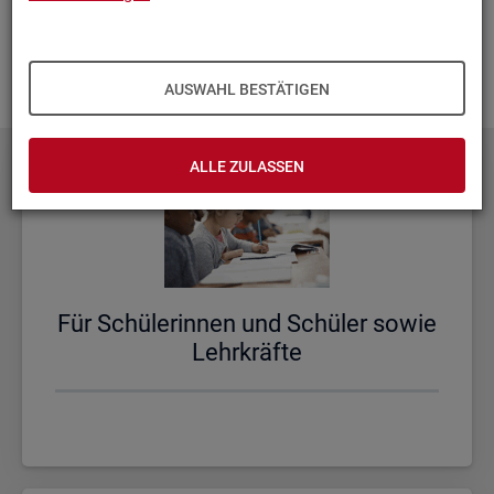
aus­zu­bau­en. Fehlt Ihnen ein Thema? Dann las­sen Sie es uns
wis­sen und schi­cken Sie uns Ihren
Wunsch
! Wir neh­men
das gern in un­se­re Pla­nun­gen auf.
AUSWAHL BESTÄTIGEN
ALLE ZULASSEN
Für Schü­le­rin­nen und Schü­ler sowie
Lehr­kräf­te