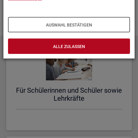
aus­zu­bau­en. Fehlt Ihnen ein Thema? Dann las­sen Sie es uns
wis­sen und schi­cken Sie uns Ihren
Wunsch
! Wir neh­men
das gern in un­se­re Pla­nun­gen auf.
AUSWAHL BESTÄTIGEN
ALLE ZULASSEN
Für Schü­le­rin­nen und Schü­ler sowie
Lehr­kräf­te