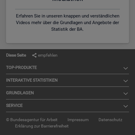
Erfahren Sie in unseren knappen und verständlichen
Videos mehr über die Grundlagen und Angebote der
Statistik der BA.
Diese Seite
empfehlen
TOP-PRO­DUK­TE
IN­TER­AK­TI­VE STA­TIS­TI­KEN
GRUND­LA­GEN
SER­VICE
© Bundesagentur für Arbeit
Impressum
Datenschutz
Erklärung zur Barrierefreiheit