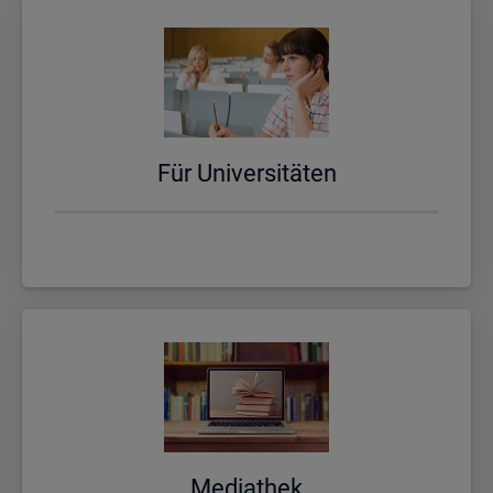
Für Uni­ver­si­tä­ten
Me­dia­thek