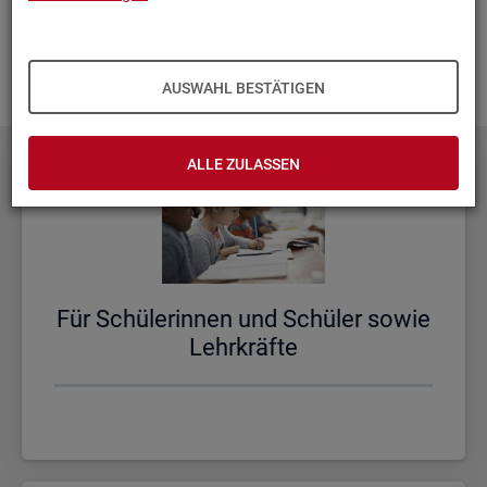
aus­zu­bau­en. Fehlt Ihnen ein Thema? Dann las­sen Sie es uns
wis­sen und schi­cken Sie uns Ihren
Wunsch
! Wir neh­men
das gern in un­se­re Pla­nun­gen auf.
AUSWAHL BESTÄTIGEN
ALLE ZULASSEN
Für Schü­le­rin­nen und Schü­ler sowie
Lehr­kräf­te