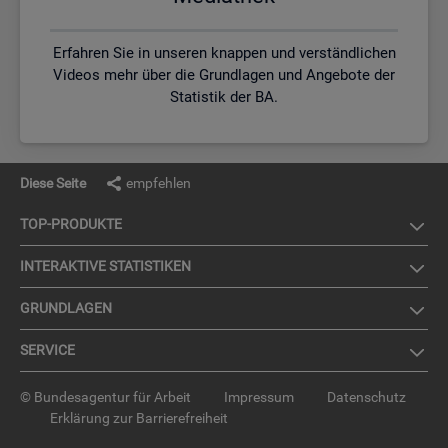
Erfahren Sie in unseren knappen und verständlichen
Videos mehr über die Grundlagen und Angebote der
Statistik der BA.
Diese Seite
empfehlen
TOP-PRO­DUK­TE
IN­TER­AK­TI­VE STA­TIS­TI­KEN
GRUND­LA­GEN
SER­VICE
© Bundesagentur für Arbeit
Impressum
Datenschutz
Erklärung zur Barrierefreiheit