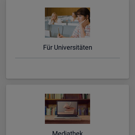
Für Uni­ver­si­tä­ten
Me­dia­thek