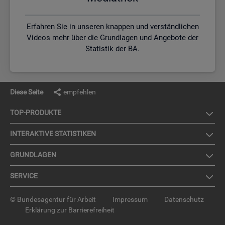
Erfahren Sie in unseren knappen und verständlichen
Videos mehr über die Grundlagen und Angebote der
Statistik der BA.
Diese Seite
empfehlen
TOP-PRO­DUK­TE
IN­TER­AK­TI­VE STA­TIS­TI­KEN
GRUND­LA­GEN
SER­VICE
© Bundesagentur für Arbeit
Impressum
Datenschutz
Erklärung zur Barrierefreiheit