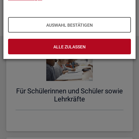
aus­zu­bau­en. Fehlt Ihnen ein Thema? Dann las­sen Sie es uns
wis­sen und schi­cken Sie uns Ihren
Wunsch
! Wir neh­men
das gern in un­se­re Pla­nun­gen auf.
AUSWAHL BESTÄTIGEN
ALLE ZULASSEN
Für Schü­le­rin­nen und Schü­ler sowie
Lehr­kräf­te