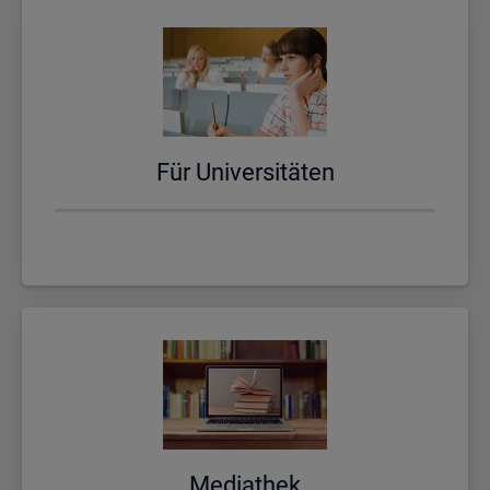
Für Uni­ver­si­tä­ten
Me­dia­thek