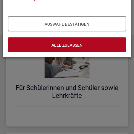
aus­zu­bau­en. Fehlt Ihnen ein Thema? Dann las­sen Sie es uns
wis­sen und schi­cken Sie uns Ihren
Wunsch
! Wir neh­men
das gern in un­se­re Pla­nun­gen auf.
AUSWAHL BESTÄTIGEN
ALLE ZULASSEN
Für Schü­le­rin­nen und Schü­ler sowie
Lehr­kräf­te