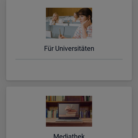
Für Uni­ver­si­tä­ten
Me­dia­thek