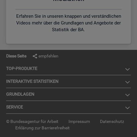
Erfahren Sie in unseren knappen und verständlichen
Videos mehr über die Grundlagen und Angebote der
Statistik der BA.
Diese Seite
empfehlen
TOP-PRO­DUK­TE
IN­TER­AK­TI­VE STA­TIS­TI­KEN
GRUND­LA­GEN
SER­VICE
© Bundesagentur für Arbeit
Impressum
Datenschutz
Erklärung zur Barrierefreiheit