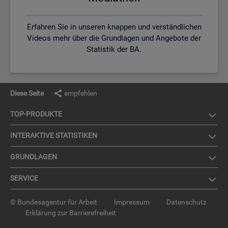
Erfahren Sie in unseren knappen und verständlichen
Videos mehr über die Grundlagen und Angebote der
Statistik der BA.
Diese Seite
empfehlen
TOP-PRO­DUK­TE
IN­TER­AK­TI­VE STA­TIS­TI­KEN
GRUND­LA­GEN
SER­VICE
© Bundesagentur für Arbeit
Impressum
Datenschutz
Erklärung zur Barrierefreiheit