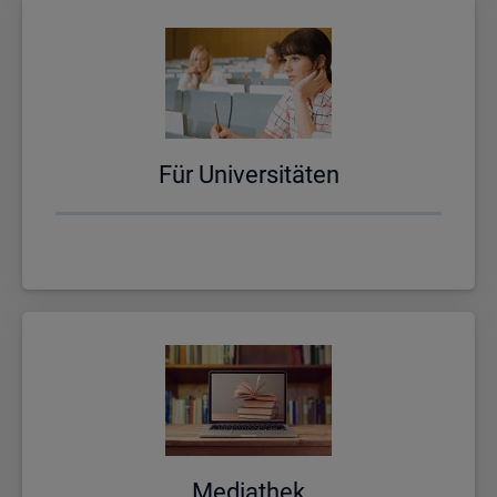
Für Uni­ver­si­tä­ten
Me­dia­thek