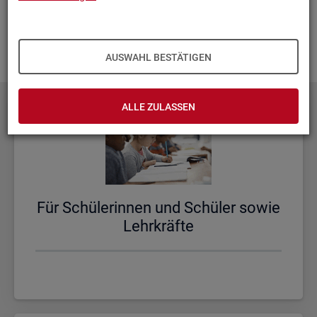
aus­zu­bau­en. Fehlt Ihnen ein Thema? Dann las­sen Sie es uns
wis­sen und schi­cken Sie uns Ihren
Wunsch
! Wir neh­men
das gern in un­se­re Pla­nun­gen auf.
AUSWAHL BESTÄTIGEN
ALLE ZULASSEN
Für Schü­le­rin­nen und Schü­ler sowie
Lehr­kräf­te