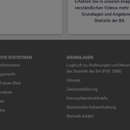
Erfahren Sie in unseren kna
verständlichen Videos mehr 
Grundlagen und Angebot
Statistik der BA.
TI­VE STA­TIS­TI­KEN
GRUND­LA­GEN
rkt­mo­ni­tor
Log­buch zu Än­de­run­gen und Neue­
der Sta­tis­tik der BA (PDF, 2MB)
ngs­markt
Glos­sar
uf einen Blick
Zei­chen­er­klä­rung
na­ly­se
Kenn­zah­len­steck­brie­fe
­las
Sta­tis­ti­sche Ge­heim­hal­tung
­las
Sta­tis­tik er­klärt