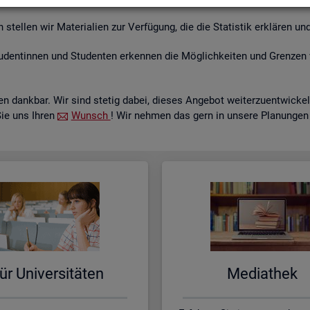
tel­len wir Ma­te­ria­li­en zur Ver­fü­gung, die die Sta­tis­tik er­klä­ren und
­den­tin­nen und Stu­den­ten er­ken­nen die Mög­lich­kei­ten und Gren­zen 
 dank­bar. Wir sind ste­tig dabei, die­ses An­ge­bot wei­ter­zu­ent­wi­c
Sie uns Ihren
Wunsch
! Wir neh­men das gern in un­se­re Pla­nun­gen
ür Uni­ver­si­tä­ten
Me­dia­thek