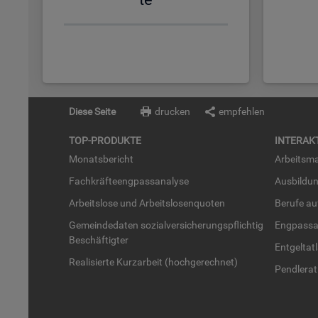
Diese Seite
drucken
empfehlen
TOP-PRO­DUK­TE
IN­TER­AK­
Mo­nats­be­richt
Ar­beits­ma
Fach­kräf­te­eng­pass­ana­ly­se
Aus­bil­du
Ar­beits­lo­se und Ar­beits­lo­sen­quo­ten
Be­ru­fe a
Ge­mein­de­da­ten so­zi­al­ver­si­che­rungs­pflich­tig
Eng­pass­a
Be­schäf­tig­ter
Ent­gel­t­at
Rea­li­sier­te Kurz­ar­beit (hoch­ge­rech­net)
Pend­ler­at