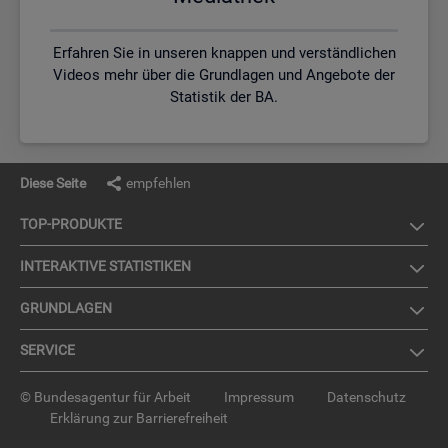
Erfahren Sie in unseren knappen und verständlichen
Videos mehr über die Grundlagen und Angebote der
Statistik der BA.
Diese Seite
empfehlen
TOP-PRO­DUK­TE
IN­TER­AK­TI­VE STA­TIS­TI­KEN
GRUND­LA­GEN
SER­VICE
© Bundesagentur für Arbeit
Impressum
Datenschutz
Erklärung zur Barrierefreiheit