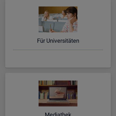
Für Uni­ver­si­tä­ten
Me­dia­thek