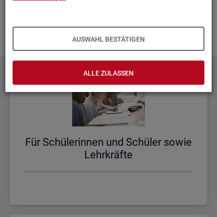
aus­zu­bau­en. Fehlt Ihnen ein Thema? Dann las­sen Sie es uns
wis­sen und schi­cken Sie uns Ihren
Wunsch
! Wir neh­men
das gern in un­se­re Pla­nun­gen auf.
AUSWAHL BESTÄTIGEN
ALLE ZULASSEN
Für Schü­le­rin­nen und Schü­ler sowie
Lehr­kräf­te