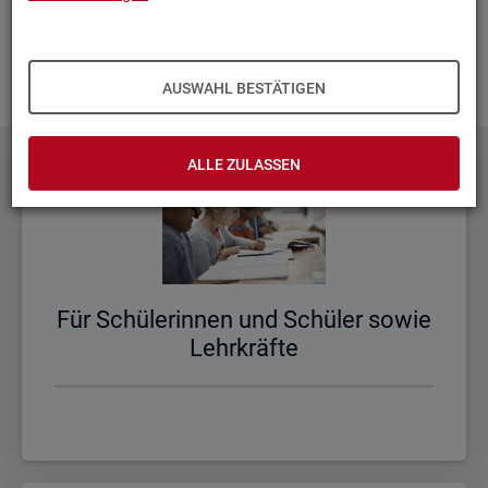
aus­zu­bau­en. Fehlt Ihnen ein Thema? Dann las­sen Sie es uns
wis­sen und schi­cken Sie uns Ihren
Wunsch
! Wir neh­men
das gern in un­se­re Pla­nun­gen auf.
AUSWAHL BESTÄTIGEN
ALLE ZULASSEN
Für Schü­le­rin­nen und Schü­ler sowie
Lehr­kräf­te