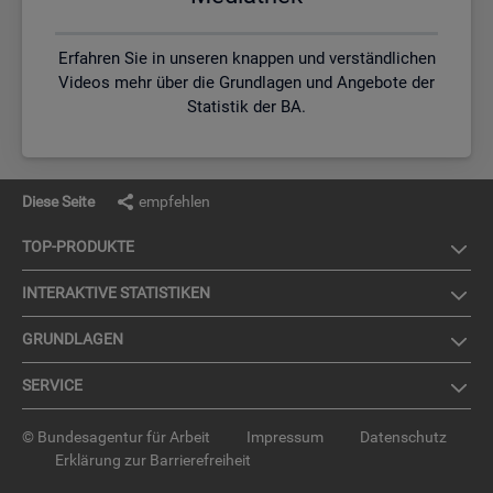
Erfahren Sie in unseren knappen und verständlichen
Videos mehr über die Grundlagen und Angebote der
Statistik der BA.
Diese Seite
empfehlen
TOP-PRO­DUK­TE
IN­TER­AK­TI­VE STA­TIS­TI­KEN
GRUND­LA­GEN
SER­VICE
© Bundesagentur für Arbeit
Impressum
Datenschutz
Erklärung zur Barrierefreiheit