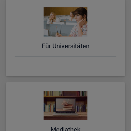
Für Uni­ver­si­tä­ten
Me­dia­thek