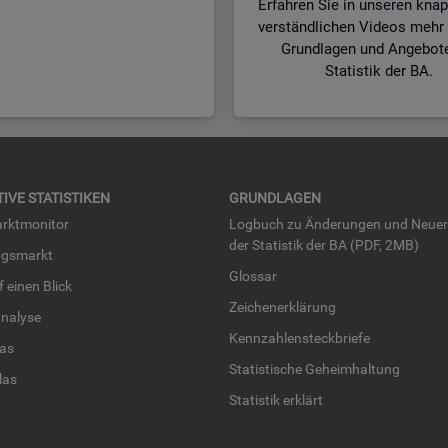
Erfahren Sie in unseren kna
verständlichen Videos mehr 
Grundlagen und Angebot
Statistik der BA.
TI­VE STA­TIS­TI­KEN
GRUND­LA­GEN
rkt­mo­ni­tor
Log­buch zu Än­de­run­gen und Neue­
der Sta­tis­tik der BA (PDF, 2MB)
ngs­markt
Glos­sar
uf einen Blick
Zei­chen­er­klä­rung
na­ly­se
Kenn­zah­len­steck­brie­fe
­las
Sta­tis­ti­sche Ge­heim­hal­tung
­las
Sta­tis­tik er­klärt