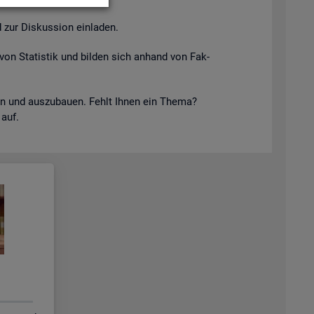
 zur Dis­kus­si­on ein­la­den.
von Sta­tis­tik und bil­den sich an­hand von Fak­
keln und aus­zu­bau­en. Fehlt Ihnen ein Thema?
 auf.