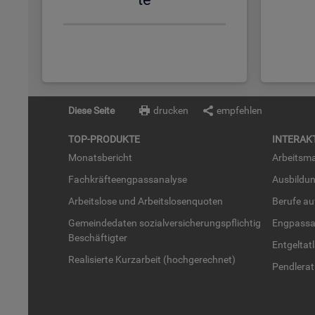
Diese Seite
drucken
empfehlen
TOP-PRO­DUK­TE
IN­TER­AK­
Mo­nats­be­richt
Ar­beits­ma
Fach­kräf­te­eng­pass­ana­ly­se
Aus­bil­du
Ar­beits­lo­se und Ar­beits­lo­sen­quo­ten
Be­ru­fe a
Ge­mein­de­da­ten so­zi­al­ver­si­che­rungs­pflich­tig
Eng­pass­a
Be­schäf­tig­ter
Ent­gel­t­at
Rea­li­sier­te Kurz­ar­beit (hoch­ge­rech­net)
Pend­ler­at