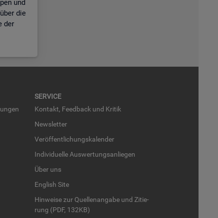
ppen und
über die
e der
SER­VICE
run­gen
Kon­takt, Feed­back und Kri­tik
News­let­ter
Ver­öf­fent­li­chungs­ka­len­der
In­di­vi­du­el­le Aus­wer­tungs­an­lie­gen
Über uns
English Site
Hin­wei­se zur Quel­len­an­ga­be und Zi­tie­
rung (PDF, 132KB)