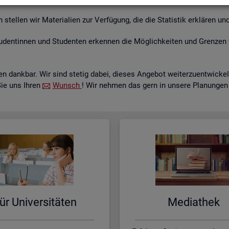
tel­len wir Ma­te­ria­li­en zur Ver­fü­gung, die die Sta­tis­tik er­klä­ren und
­den­tin­nen und Stu­den­ten er­ken­nen die Mög­lich­kei­ten und Gren­zen 
 dank­bar. Wir sind ste­tig dabei, die­ses An­ge­bot wei­ter­zu­ent­wi­c
Sie uns Ihren
Wunsch
! Wir neh­men das gern in un­se­re Pla­nun­gen
ür Uni­ver­si­tä­ten
Me­dia­thek