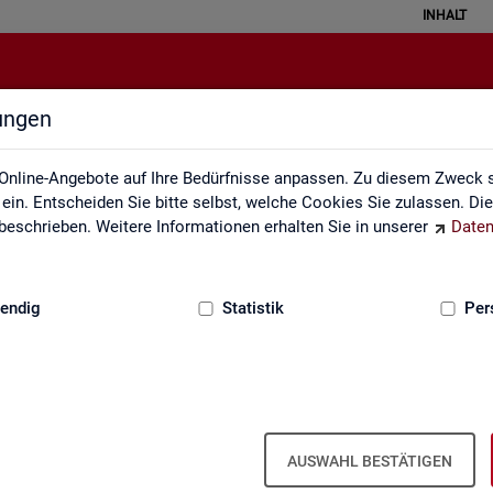
INHALT
lungen
Lernmaterialien
Online-Angebote auf Ihre Bedürfnisse anpassen. Zu diesem Zweck s
in. Entscheiden Sie bitte selbst, welche Cookies Sie zulassen. Di
eschrieben. Weitere Informationen erhalten Sie in unserer
Daten
:
GRUNDLAGEN
endig
Statistik
Per
Lern­ma­te­ria­li­en
AUSWAHL BESTÄTIGEN
An­ge­bo­te für Schu­len und Uni­ver­si­tä­ten