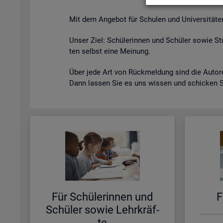
Mit dem An­ge­bot für Schu­len und Uni­ver­si­tä­ten s
Unser Ziel: Schü­le­rin­nen und Schü­ler sowie Stu
ten selbst eine Mei­nung.
Über jede Art von Rück­mel­dung sind die Au­to­ren
Dann las­sen Sie es uns wis­sen und schi­cken 
Für Schü­le­rin­nen und
F
Schü­ler sowie Lehr­kräf­
te