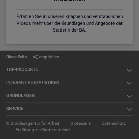
Erfahren Sie in unseren knappen und verständlichen
Videos mehr über die Grundlagen und Angebote der
Statistik der BA.
Diese Seite
empfehlen
TOP-PRO­DUK­TE
IN­TER­AK­TI­VE STA­TIS­TI­KEN
GRUND­LA­GEN
SER­VICE
© Bundesagentur für Arbeit
Impressum
Datenschutz
Erklärung zur Barrierefreiheit