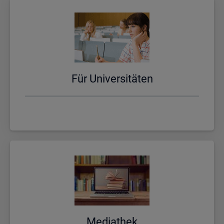
Für Uni­ver­si­tä­ten
Me­dia­thek