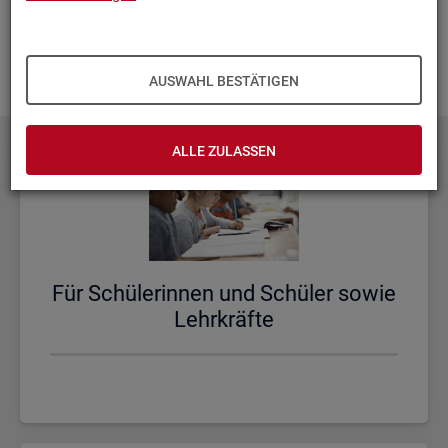
aus­zu­bau­en. Fehlt Ihnen ein Thema? Dann las­sen Sie es uns
wis­sen und schi­cken Sie uns Ihren
Wunsch
! Wir neh­men
das gern in un­se­re Pla­nun­gen auf.
AUSWAHL BESTÄTIGEN
ALLE ZULASSEN
Für Schü­le­rin­nen und Schü­ler sowie
Lehr­kräf­te