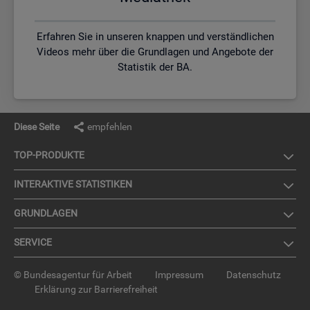
Erfahren Sie in unseren knappen und verständlichen
Videos mehr über die Grundlagen und Angebote der
Statistik der BA.
Diese Seite
empfehlen
TOP-PRO­DUK­TE
IN­TER­AK­TI­VE STA­TIS­TI­KEN
GRUND­LA­GEN
SER­VICE
© Bundesagentur für Arbeit
Impressum
Datenschutz
Erklärung zur Barrierefreiheit