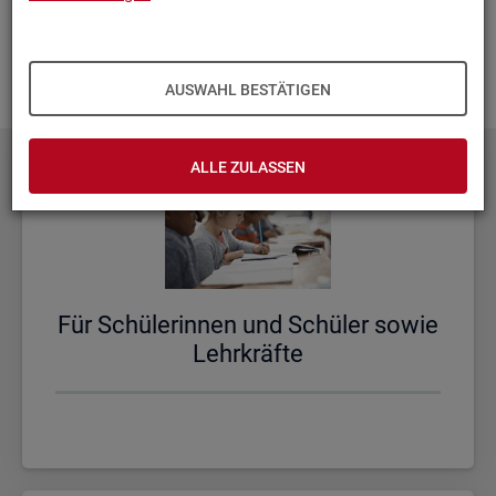
aus­zu­bau­en. Fehlt Ihnen ein Thema? Dann las­sen Sie es uns
wis­sen und schi­cken Sie uns Ihren
Wunsch
! Wir neh­men
das gern in un­se­re Pla­nun­gen auf.
AUSWAHL BESTÄTIGEN
ALLE ZULASSEN
Für Schü­le­rin­nen und Schü­ler sowie
Lehr­kräf­te