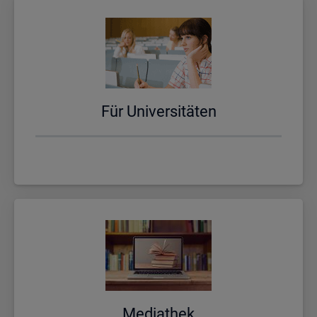
Für Uni­ver­si­tä­ten
Me­dia­thek